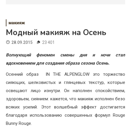
Психология
Дети
макияж
Свадьба
Модный макияж на Осень
Дом
28.09.2015
23 401
Жизнь
Волнующий феномен смены дня и ночи стал
вдохновением для создания образа сезона Осень.
Хобби
Осенний образ IN THE ALPENGLOW это торжество
Красота
сияющих, шелковистых и глянцевых текстур, которые
Недвижимость
освещают лицо изнутри. Он наполнен спокойствием,
здоровьем, сиянием: кажется, что макияж исполнен безо
всяких усилий. Этот волшебный эффект достигается
благодаря использованию совершенных формул Rouge
Bunny Rouge.