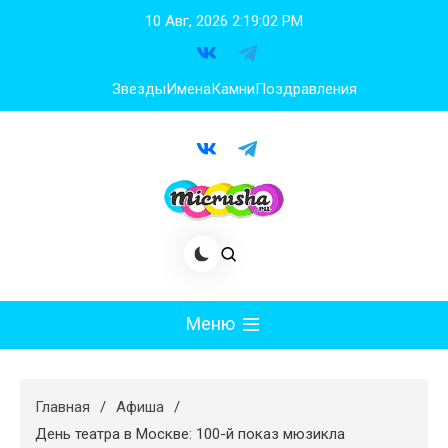
Перейти
10 Авг, 2026
2:19:03 PM
к
содержимому
Звезды
Имена
Камни
Поздравления
Меню
Мода
Главная
Афиша
Худеем
День театра в Москве: 100-й показ мюзикла