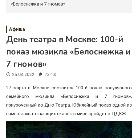
Психология
«Белоснежка и 7 гномов»
Дети
Свадьба
Афиша
День театра в Москве: 100-й
Дом
показ мюзикла «Белоснежка и
Жизнь
7 гномов»
Хобби
25.03.2022
23 435
Красота
27 марта в Москве состоится 100-й показ популярного
Недвижимость
семейного мюзикла «Белоснежка и 7 гномов»,
приуроченный ко Дню Театра. Юбилейный показ одной из
самых захватывающих сказок в мире пройдет в ЦДКЖ.