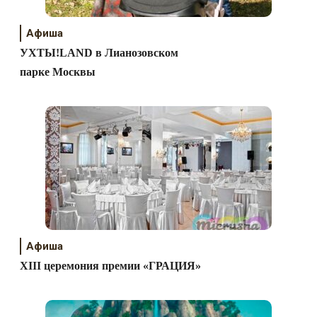
Афиша
УХТЫ!LAND в Лианозовском
парке Москвы
Афиша
ХIII церемония премии «ГРАЦИЯ»