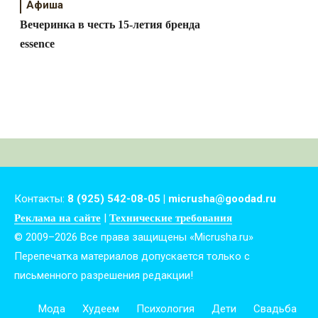
Афиша
Вечеринка в честь 15-летия бренда
essence
Контакты:
8 (925) 542-08-05 | micrusha@goodad.ru
|
Реклама на сайте
Технические требования
© 2009–2026 Все права защищены «Micrusha.ru»
Перепечатка материалов допускается только с
письменного разрешения редакции!
Мода
Худеем
Психология
Дети
Свадьба