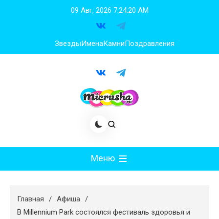
Перейти
09 Авг, 2026
7:24:20 AM
к
содержимому
Звезды
Имена
Камни
Поздравления
Меню
Мода
Главная
Афиша
Худеем
В Millennium Park состоялся фестиваль здоровья и