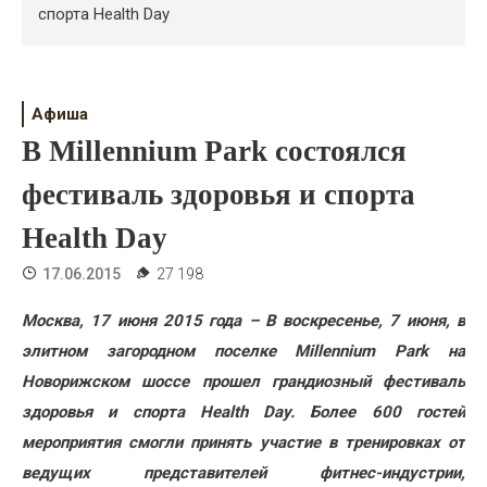
Психология
спорта Health Day
Дети
Свадьба
Афиша
В Millennium Park состоялся
Дом
фестиваль здоровья и спорта
Жизнь
Health Day
Хобби
17.06.2015
27 198
Красота
Москва, 17 июня 2015 года – В воскресенье, 7 июня, в
Недвижимость
элитном загородном поселке Millennium Park на
Новорижском шоссе прошел грандиозный фестиваль
здоровья и спорта Health Day. Более 600 гостей
мероприятия смогли принять участие в тренировках от
ведущих представителей фитнес-индустрии,