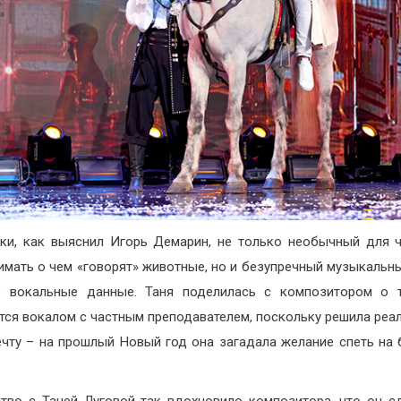
ки, как выяснил Игорь Демарин, не только необычный для 
имать о чем «говорят» животные, но и безупречный музыкальны
е вокальные данные. Таня поделилась с композитором о т
тся вокалом с частным преподавателем, поскольку решила реа
чту – на прошлый Новый год она загадала желание спеть на
тво с Таней Луговой так вдохновило композитора, что он с