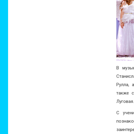
В музы
Станисл
Рулла, 
также с
Луговая
С учен
познак
заинте