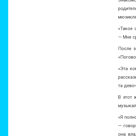
родител
мюзикле
«Такое 
— Мне с
После з
«Погово
«Эта ко
рассказ
та дево
В этот 
музыкал
«Я полн
— говор
она вла