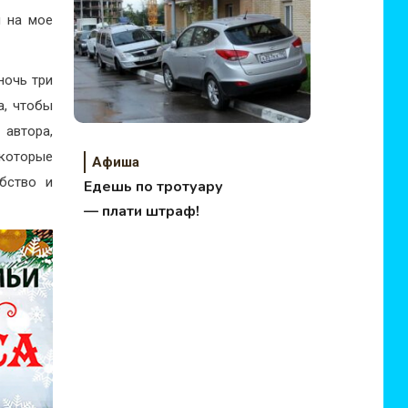
м на мое
ночь три
а, чтобы
 автора,
которые
Афиша
бство и
Едешь по тротуару
— плати штраф!