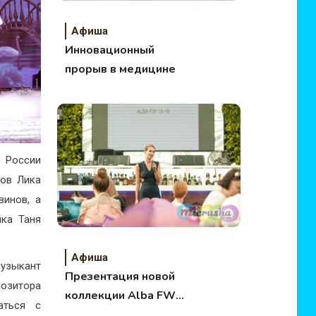
Афиша
Инновационный
прорыв в медицине
 России
лов Лика
винов, а
чка Таня
Афиша
узыкант
Презентация новой
озитора
коллекции Alba FW
аться с
15-16