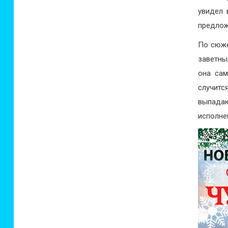
увидел 
предлож
По сюже
заветны
она сам
случит
выпада
исполне