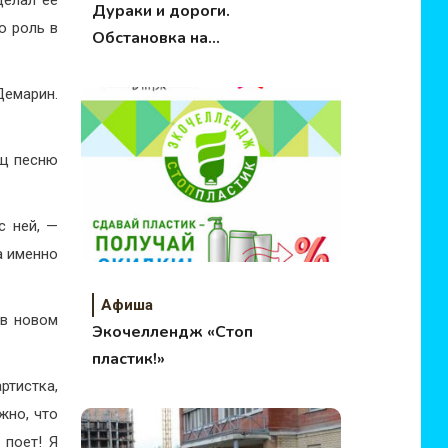
Дураки и дороги.
ю роль в
Обстановка на
московских дорогах
Демарин.
ищ песню
с ней, —
а именно
Афиша
 в новом
Экочеллендж «Стоп
пластик!»
ртистка,
жно, что
 поет! Я