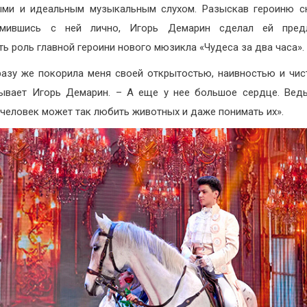
ыми и идеальным музыкальным слухом. Разыскав героиню с
омившись с ней лично, Игорь Демарин сделал ей пред
ть роль главной героини нового мюзикла «Чудеса за два часа».
разу же покорила меня своей открытостью, наивностью и чис
ывает Игорь Демарин. – А еще у нее большое сердце. Вед
человек может так любить животных и даже понимать их».