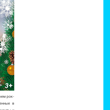
чем рок-
ненные в