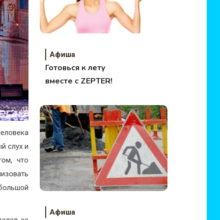
Афиша
Готовься к лету
вместе с ZEPTER!
человека
й слух и
ом, что
лизовать
 большой
Афиша
делал ее