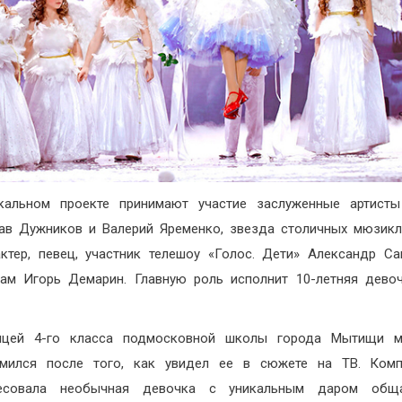
кальном проекте принимают участие заслуженные артисты
ав Дужников и Валерий Яременко, звезда столичных мюзик
актер, певец, участник телешоу «Голос. Дети» Александр Са
ам Игорь Демарин. Главную роль исполнит 10-летняя дево
.
ицей 4-го класса подмосковной школы города Мытищи м
омился после того, как увидел ее в сюжете на ТВ. Комп
ресовала необычная девочка с уникальным даром общ