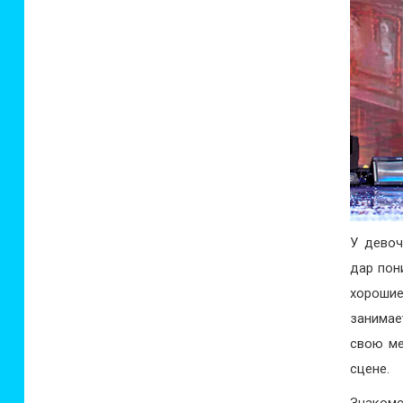
У девоч
дар пон
хороши
занимае
свою ме
сцене.
Знакомс