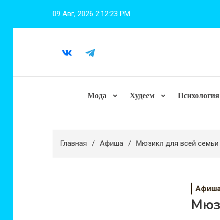
Перейти
09 Авг, 2026
2:12:24 PM
к
содержимому
Мода
Худеем
Психология
Главная
Афиша
Мюзикл для всей семьи 
Афиш
Мюзи