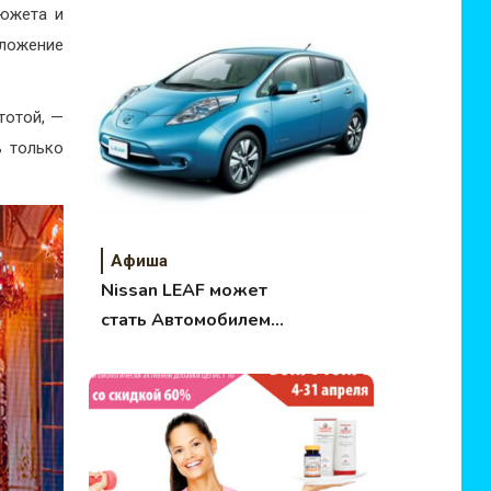
южета и
ложение
тотой, —
ь только
Афиша
Nissan LEAF может
стать Автомобилем
года