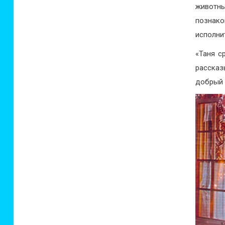
животн
познак
исполни
«Таня с
рассказ
добрый 