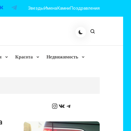
Звезды
Имена
Камни
Поздравления
и
Красота
Недвижимость
Instagram
ВКонтакте
Telegram
а