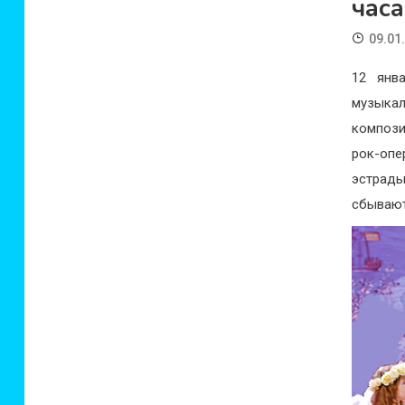
часа
09.01
12 янв
музыка
компози
рок-опе
эстрады
сбывают