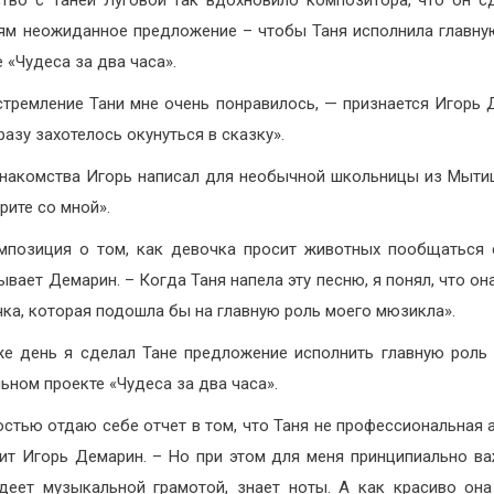
ям неожиданное предложение – чтобы Таня исполнила главну
 «Чудеса за два часа».
стремление Тани мне очень понравилось, — признается Игорь 
разу захотелось окунуться в сказку».
накомства Игорь написал для необычной школьницы из Мыт
рите со мной».
мпозиция о том, как девочка просит животных пообщаться 
ывает Демарин. – Когда Таня напела эту песню, я понял, что он
чка, которая подошла бы на главную роль моего мюзикла».
же день я сделал Тане предложение исполнить главную роль
ьном проекте «Чудеса за два часа».
остью отдаю себе отчет в том, что Таня не профессиональная а
ит Игорь Демарин. – Но при этом для меня принципиально ва
деет музыкальной грамотой, знает ноты. А как красиво она