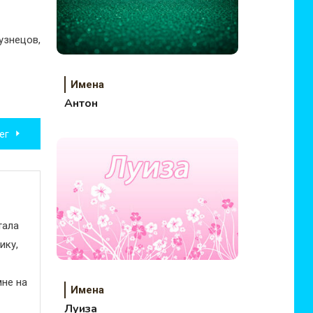
узнецов,
Имена
Антон
ег
тала
ику,
не на
Имена
Луиза