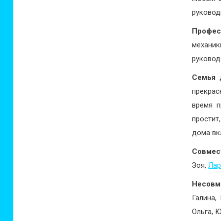
руковод
Профес
механик
руковод
Семья
д
прекрас
время п
простит
дома вк
Совмес
Зоя,
Лар
Несовм
Галина,
Ольга, 