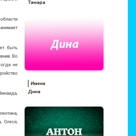
Тамара
области
занимает
жет быть
внив. Во
когда не
тройство
Имена
Дина
Зинаида,
лентина,
, Олеся,