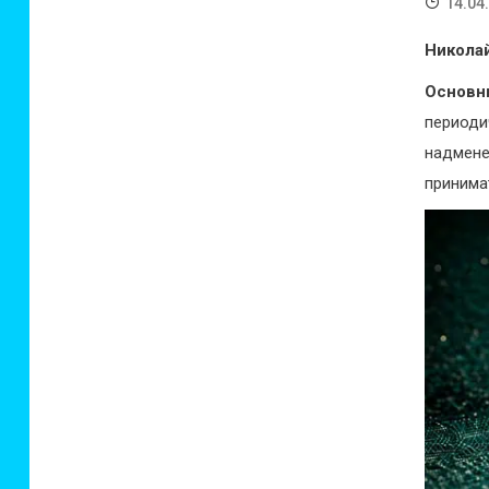
14.04
Никола
Основн
период
надмене
принима