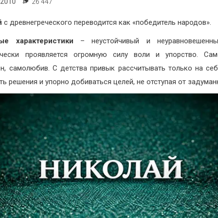
.2010
26 447
й
с древнегреческого переводится как «победитель народов».
ые характеристики
– неустойчивый и неуравновешенн
ически проявляется огромную силу воли и упорство. Само
н, самолюбив. С детства привык рассчитывать только на себ
ть решения и упорно добиваться целей, не отступая от задуман