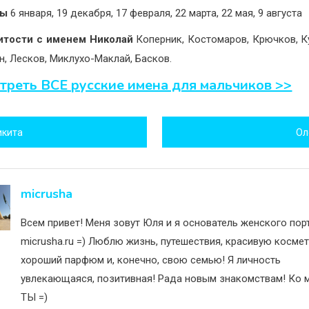
ны
6 января, 19 декабря, 17 февраля, 22 марта, 22 мая, 9 августа
итости с именем Николай
Коперник, Костомаров, Крючков, К
н, Лесков, Миклухо-Маклай, Басков.
треть ВСЕ русские имена для мальчиков >>
игация
икита
Ол
исям
micrusha
Всем привет! Меня зовут Юля и я основатель женского пор
micrusha.ru =) Люблю жизнь, путешествия, красивую космет
хороший парфюм и, конечно, свою семью! Я личность
увлекающаяся, позитивная! Рада новым знакомствам! Ко м
ТЫ =)