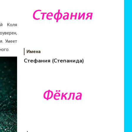
ый Коля
уверен,
я. Умеет
ного.
Имена
Стефания (Степанида)