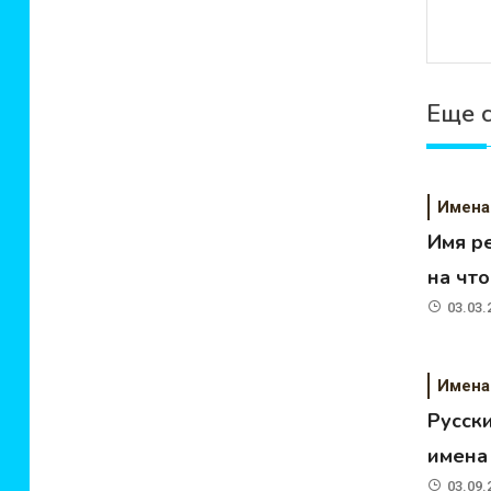
Еще 
Имена
Имя р
на чт
03.03.
Имена
Русск
имена
03.09.