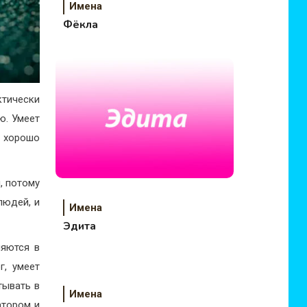
Имена
Фёкла
ктически
ю. Умеет
, хорошо
, потому
людей, и
Имена
Эдита
ляются в
г, умеет
тывать в
Имена
атором и