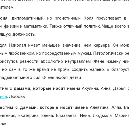
ителем.
сия:
дипломатичный, но эгоистичный Коля преуспевает в 
и, физики и математики. Также отличный политик. Чаще всего 
ящую должность.
ля Николая имеет меньшее значение, чем карьера. Он мо
ным любовником, но посредственным мужем. Патологически ре
риступов ревности абсолютно неуправляем. Жене измену ни
, но сам в то же время не прочь сходить налево. В благоус
ладывает много сил. Очень любит детей.
тим с дамами, которые носят имена
Акулина, Анна, Дарья, 
иса
, Любовь
естим с дамами, которые носят имена
Алевтина, Алла, Ва
 Евгения, Екатерина, Елена, Елизавета, Инна, Людмила, Марина
Юлия