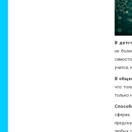
В детс
не боле
самосто
учится,
В обще
что тол
только 
Способ
сферах,
предска
любых о