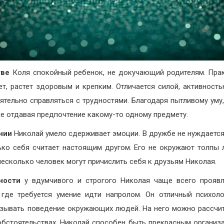
тве
Коля спокойный ребенок, не докучающий родителям. Пра
ет, растет здоровым и крепким. Отличается силой, активность
ятельно справляться с трудностями. Благодаря пытливому уму
 не отдавая предпочтение какому-то одному предмету.
нии
Николай умело сдерживает эмоции. В дружбе не нуждается
ько себя считает настоящим другом. Его не окружают толпы 
несколько человек могут причислить себя к друзьям Николая.
ности
у вдумчивого и строгого Николая чаще всего прояв
 где требуется умение идти напролом. Он отличный психоло
зывать поведение окружающих людей. На него можно рассчи
бстоятельствах. Николай способен быть прекрасным организ