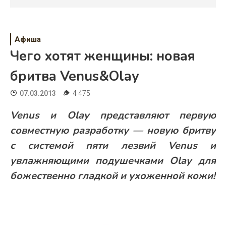
Психология
Дети
Афиша
Свадьба
Чего хотят женщины: новая
Дом
бритва Venus&Olay
Жизнь
07.03.2013
4 475
Хобби
Venus и Olay представляют первую
совместную разработку — новую бритву
Красота
с системой пяти лезвий Venus и
Недвижимость
увлажняющими подушечками Olay для
божественно гладкой и ухоженной кожи!