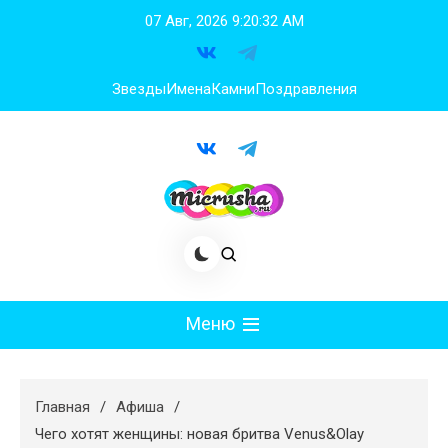
Перейти
07 Авг, 2026
9:20:33 AM
к
содержимому
Звезды
Имена
Камни
Поздравления
Меню
Мода
Главная
Афиша
Худеем
Чего хотят женщины: новая бритва Venus&Olay