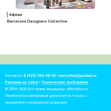
Афиша
Barcelona Designers Collective
Контакты:
8 (925) 542-08-05 | micrusha@goodad.ru
Реклама на сайте
|
Технические требования
© 2009–2026 Все права защищены «Micrusha.ru»
Перепечатка материалов допускается только с
письменного разрешения редакции!