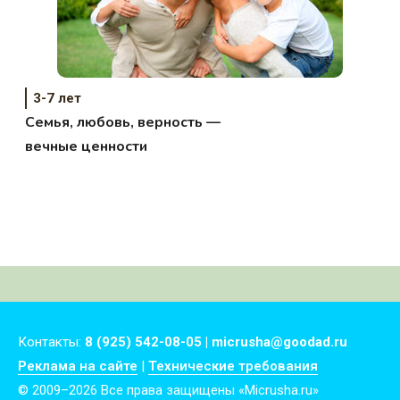
3-7 лет
Семья, любовь, верность —
вечные ценности
Контакты:
8 (925) 542-08-05 | micrusha@goodad.ru
Реклама на сайте
|
Технические требования
© 2009–2026 Все права защищены «Micrusha.ru»