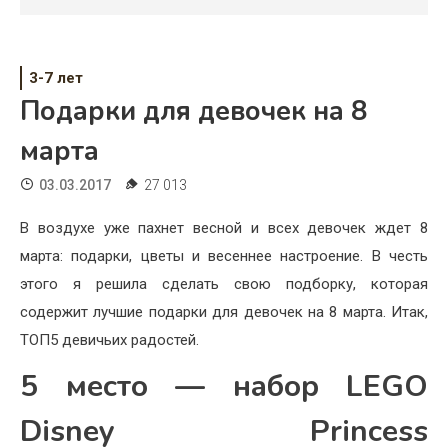
Психология
Дети
3-7 лет
Свадьба
Подарки для девочек на 8
Дом
марта
Жизнь
03.03.2017
27 013
Хобби
В воздухе уже пахнет весной и всех девочек ждет 8
марта: подарки, цветы и весеннее настроение. В честь
Красота
этого я решила сделать свою подборку, которая
Недвижимость
содержит лучшие подарки для девочек на 8 марта. Итак,
ТОП5 девичьих радостей.
5 место — набор LEGO
Disney Princess