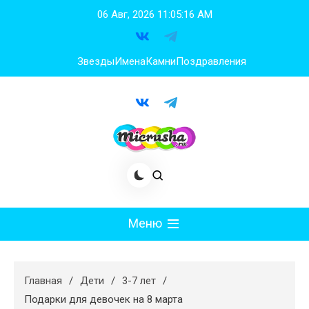
Перейти
06 Авг, 2026
11:05:17 AM
к
содержимому
Звезды
Имена
Камни
Поздравления
Меню
Мода
Главная
Дети
3-7 лет
Худеем
Подарки для девочек на 8 марта