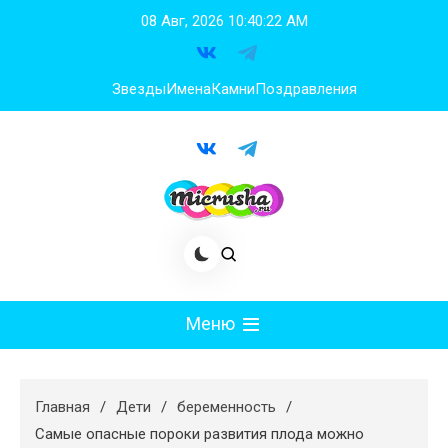
Перейти
08 Авг, 2026
10:40:23 AM
к
содержимому
Звезды
Имена
Камни
Поздравления
Меню
Мода
Главная
Дети
беременность
Худеем
Самые опасные пороки развития плода можно