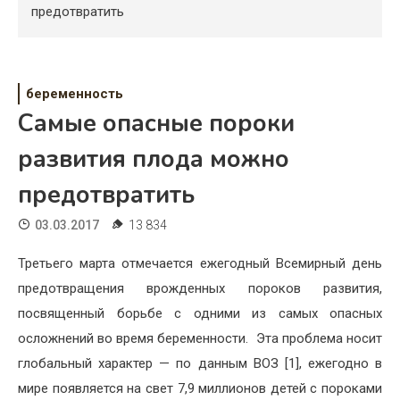
Психология
предотвратить
Дети
Свадьба
беременность
Самые опасные пороки
Дом
развития плода можно
Жизнь
предотвратить
Хобби
03.03.2017
13 834
Красота
Третьего марта отмечается ежегодный Всемирный день
Недвижимость
предотвращения врожденных пороков развития,
посвященный борьбе с одними из самых опасных
осложнений во время беременности. Эта проблема носит
глобальный характер — по данным ВОЗ [1], ежегодно в
мире появляется на свет 7,9 миллионов детей с пороками