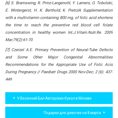
[6] S. Bramswing, R. Prinz-Langenohl, Y. Lamers, O. Tobolski,
E. Wintergerst, H. K. Berthold, K. Pietrzik Supplementation
with a multivitamin containing 800 mg, of folic acid shortens
the time to reach the preventive red blood cell folate
concentration in healthy women Int.J.Vitam.Nutr.Re. 2009
Mar;79(2):61-70
[7] Czeizel A.E. Primary Prevention of Neural-Tube Defects
and Some Other Major Congenital Abnormalities
Recommendations for the Appropriate Use of Folic Acid
During Pregnancy // Paediatr Drugs 2000 Nov-Dec; 2 (6): 437-
449
Навигация
V Весенний Бал Авторских Кукол в Москве
по
Подарки для девочек на 8 марта