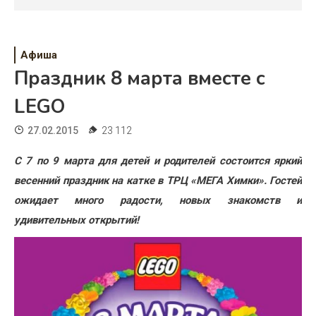
Психология
Дети
Афиша
Свадьба
Праздник 8 марта вместе с
Дом
LEGO
Жизнь
27.02.2015
23 112
Хобби
С 7 по 9 марта для детей и родителей состоится яркий
весенний праздник на катке в ТРЦ «МЕГА Химки». Гостей
Красота
ожидает много радости, новых знакомств и
Недвижимость
удивительных открытий!