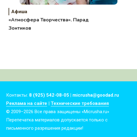
Афиша
«Атмосфера Творчества». Парад
Зонтиков
Контакты:
8 (925) 542-08-05 | micrusha@goodad.ru
Реклама на сайте
|
Технические требования
© 2009–2026 Все права защищены «Micrusha.ru»
Перепечатка материалов допускается только с
письменного разрешения редакции!