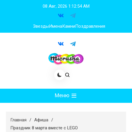
Перейти
08 Авг, 2026
1:12:55 AM
к
содержимому
Звезды
Имена
Камни
Поздравления
Меню
Мода
Главная
Афиша
Худеем
Праздник 8 марта вместе с LEGO