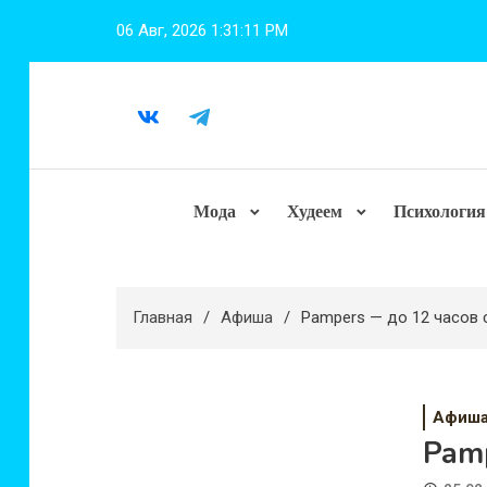
Перейти
06 Авг, 2026
1:31:12 PM
к
содержимому
Мода
Худеем
Психология
Главная
Афиша
Pampers — до 12 часов 
Афиш
Pamp