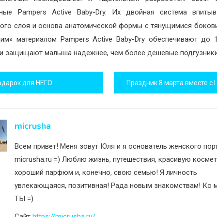
ные Pampers Active Baby-Dry. Их двойная система впиты
ого слоя и основа анатомической формы с тянущимися боков
м» материалом Pampers Active Baby-Dry обеспечивают до 
 и защищают малыша надежнее, чем более дешевые подгузники
игация
одарок для НЕГО
исям
micrusha
Всем привет! Меня зовут Юля и я основатель женского пор
micrusha.ru =) Люблю жизнь, путешествия, красивую космет
хороший парфюм и, конечно, свою семью! Я личность
увлекающаяся, позитивная! Рада новым знакомствам! Ко м
ТЫ =)
Сайт
https://micrusha.ru/