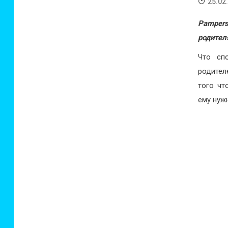
25.02
Pampers
родител
Что сп
родител
того чт
ему нуж