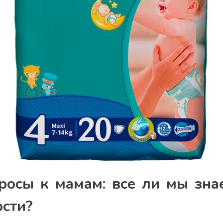
росы к мамам: все ли мы зна
ости?