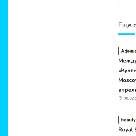
Еще 
Афиш
Между
«Кукл
Moscow
апрел
10.02.
beauty
Royal