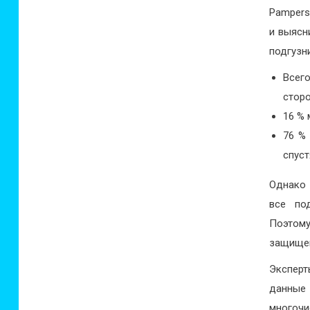
Pampers
и выясн
подгузн
Всего
сторо
16 % 
76 %
спуст
Однако 
все по
Поэтому
защищен
Эксперт
данные
многоч