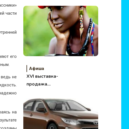
ассники»
ей части
утренней
няют его
нным.
Афиша
XVI выставка-
 ведь не
продажа
дкость.
«Бижутерия от
 надежно
винтажа до наших
дней»
раясь на
ультате
созданы