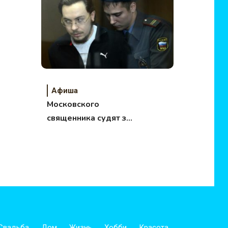
Афиша
Московского
священника судят за
ДТП
Свадьба
Дом
Жизнь
Хобби
Красота