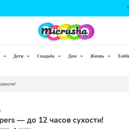
Дети
Свадьба
Дом
Жизнь
Хобб
сухости!
а
ers — до 12 часов сухости!