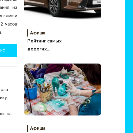
вания из
инками и
12 часов
.
Афиша
Рейтинг самых
дорогих
Праздник 8 марта вместе с LEGO
автомобильных
брендов
тала
ику,
не на
Афиша