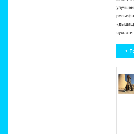
улучшен
рельефн
«дышащи
сухости
Нав
П
по
зап