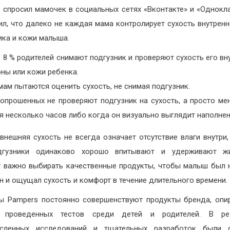
 спросил мамочек в социальных сетях «Вконтакте» и «Однокл
ил, что далеко не каждая мама контролирует сухость внутренн
ика и кожи малыша.
 8 % родителей снимают подгузник и проверяют сухость его вн
ны или кожи ребенка.
мам пытаются оценить сухость, не снимая подгузник.
 опрошенных не проверяют подгузник на сухость, а просто ме
я несколько часов либо когда он визуально выглядит наполне
внешняя сухость не всегда означает отсутствие влаги внутри,
дгузники одинаково хорошо впитывают и удерживают жи
 важно выбирать качественные продукты, чтобы малыш был
 и ощущал сухость и комфорт в течение длительного времени.
ы Pampers постоянно совершенствуют продукты бренда, опи
 проведенных тестов среди детей и родителей. В рез
исленных исследований и тщательных разработок были 