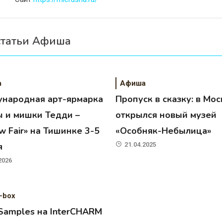
статьи Афиша
а
Афиша
народная арт-ярмарка
Пропуск в сказку: в Мос
ы и мишки Тедди –
открылся новый музей
 Fair» на Тишинке 3-5
«Особняк-Небылица»
я
21.04.2025
2026
-box
 Samples на InterCHARM