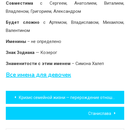
Совместима
с Сергеем, Анатолием, Виталием,
Владленом, Григорием, Александром
Будет сложно
с Артемом, Владиславом, Михаилом,
Валентином
Именины
– не определено
Знак Зодиака
— Козерог
Знаменитости с этим именем
– Симона Халеп
Все имена для девочек
Навигация
Кризис семейной жизни — перерождение отношений
по
Станислава
записям