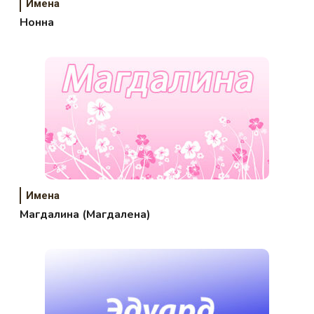
Имена
Нонна
Имена
Магдалина (Магдалена)