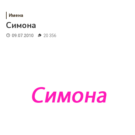
Психология
Дети
Имена
Симона
Свадьба
09.07.2010
20 356
Дом
Жизнь
Хобби
Красота
Недвижимость