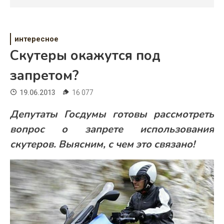
Психология
Дети
интересное
Свадьба
Скутеры окажутся под
Дом
запретом?
Жизнь
19.06.2013
16 077
Хобби
Депутаты Госдумы готовы рассмотреть
вопрос о запрете использования
Красота
скутеров. Выясним, с чем это связано!
Недвижимость