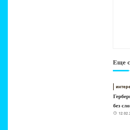
Еще с
интер
Гербер
без сло
12.02.