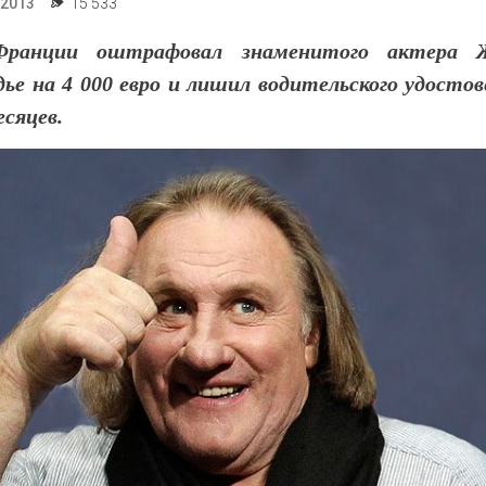
.2013
15 533
Франции оштрафовал знаменитого актера Ж
ье на 4 000 евро и лишил водительского удосто
есяцев.