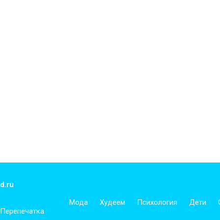
d.ru
Мода
Худеем
Психология
Дети
 Перепечатка