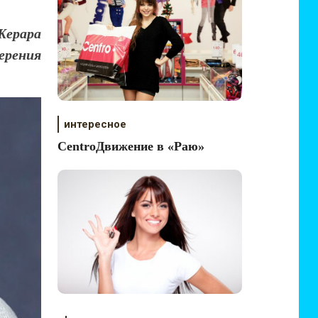
ерара
верения
интересное
CentroДвижение в «Раю»