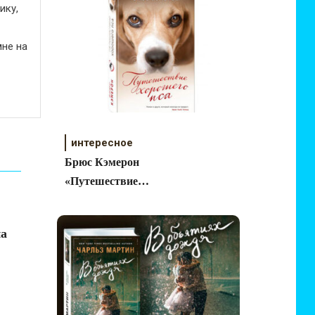
ику,
не на
интересное
Брюс Кэмерон
«Путешествие
хорошего пса»
на