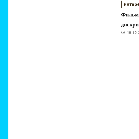
интер
Фильмы
дискри
18.12.