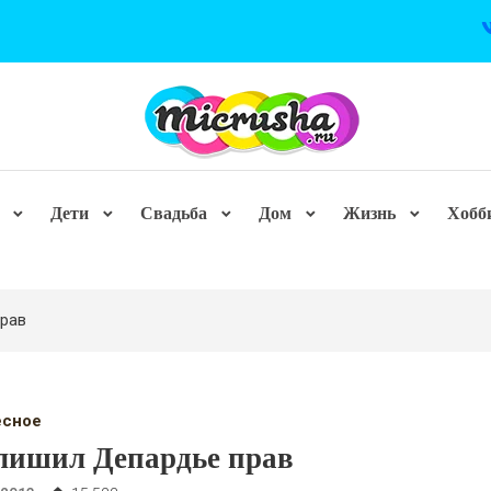
Дети
Свадьба
Дом
Жизнь
Хобб
рав
есное
лишил Депардье прав