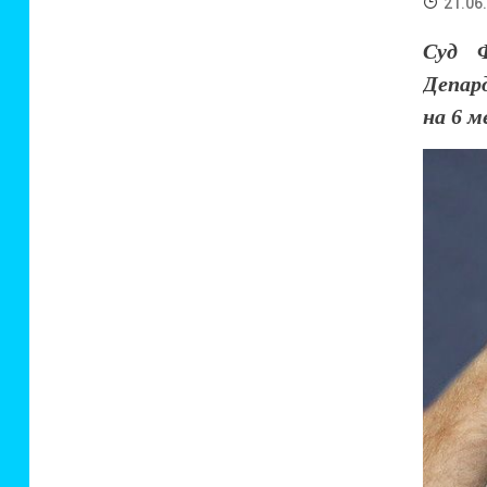
21.06
Суд 
Депард
на 6 м