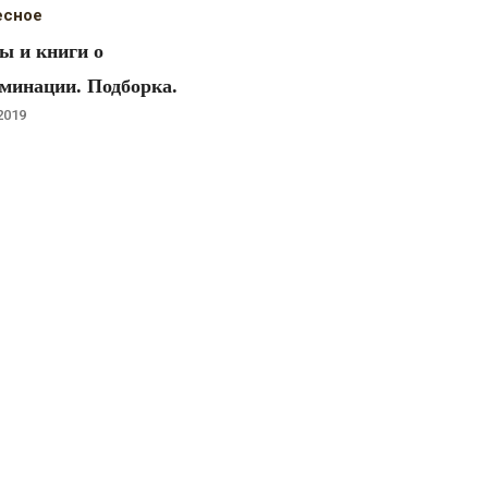
есное
 и книги о
минации. Подборка.
2019