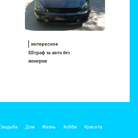
интересное
Штраф за авто без
номеров
Свадьба
Дом
Жизнь
Хобби
Красота