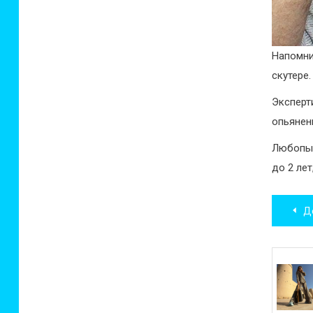
Напомни
скутере.
Эксперт
опьянен
Любопыт
до 2 лет
Нав
Д
по
зап