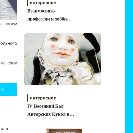
интересное
Взаимосвязь
профессии и хобби
на своем
человека
гольного
 на срок
Как оформить автомобиль? Советы
интересное
IV Весенний Бал
Авторских Кукол в
Москве
тала