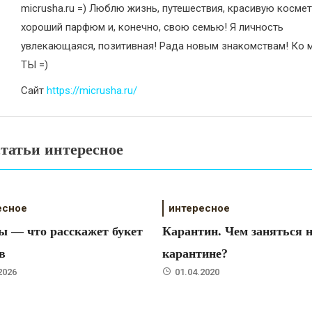
micrusha.ru =) Люблю жизнь, путешествия, красивую космет
хороший парфюм и, конечно, свою семью! Я личность
увлекающаяся, позитивная! Рада новым знакомствам! Ко м
ТЫ =)
Сайт
https://micrusha.ru/
татьи интересное
есное
интересное
ы — что расскажет букет
Карантин. Чем заняться 
в
карантине?
2026
01.04.2020