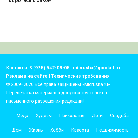
бороться с раком
Контакты:
8 (925) 542-08-05 | micrusha@goodad.ru
Реклама на сайте
|
Технические требования
© 2009–2026 Все права защищены «Micrusha.ru»
Перепечатка материалов допускается только с
письменного разрешения редакции!
Мода
Худеем
Психология
Дети
Свадьба
Дом
Жизнь
Хобби
Красота
Недвижимость