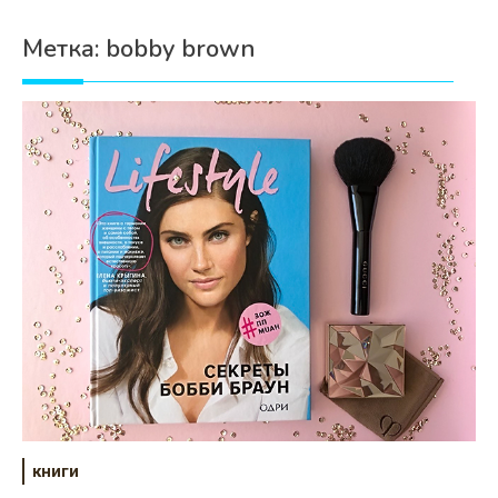
Психология
Метка:
bobby brown
Дети
Свадьба
Дом
Жизнь
Хобби
Красота
Недвижимость
книги