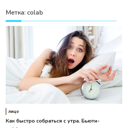
Психология
Метка:
colab
Дети
Свадьба
Дом
Жизнь
Хобби
Красота
Недвижимость
лицо
Как быстро собраться с утра. Бьюти-