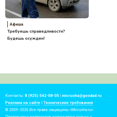
Афиша
Требуешь справедливости?
Будешь осужден!
Контакты:
8 (925) 542-08-05 | micrusha@goodad.ru
Реклама на сайте
|
Технические требования
© 2009–2026 Все права защищены «Micrusha.ru»
Перепечатка материалов допускается только с