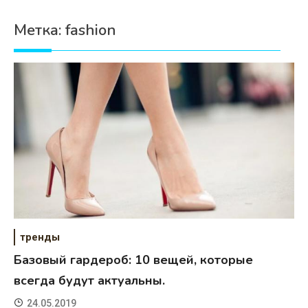
Психология
Метка:
fashion
Дети
Свадьба
Дом
Жизнь
Хобби
Красота
Недвижимость
тренды
Базовый гардероб: 10 вещей, которые
всегда будут актуальны.
24.05.2019