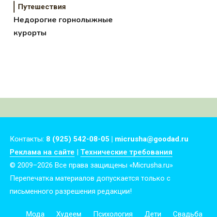
Путешествия
Недорогие горнолыжные
курорты
Контакты:
8 (925) 542-08-05 | micrusha@goodad.ru
Реклама на сайте
|
Технические требования
© 2009–2026 Все права защищены «Micrusha.ru»
Перепечатка материалов допускается только с
письменного разрешения редакции!
Мода
Худеем
Психология
Дети
Свадьба