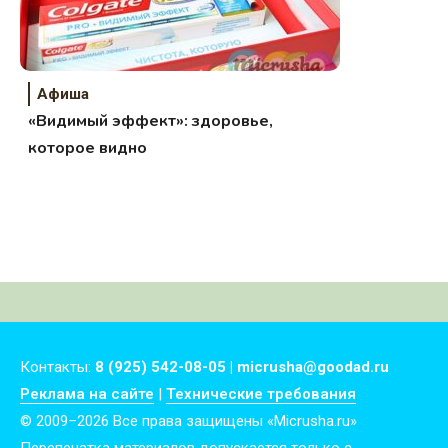
Афиша
«Видимый эффект»: здоровье,
которое видно
Контакты:
8 (925) 542-08-05 | micrusha@goodad.ru
Реклама на сайте
|
Технические требования
© 2009–2026 Все права защищены «Micrusha.ru»