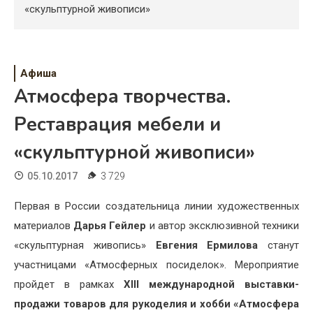
Психология
«скульптурной живописи»
Дети
Свадьба
Афиша
Атмосфера творчества.
Дом
Реставрация мебели и
Жизнь
«скульптурной живописи»
Хобби
05.10.2017
3 729
Красота
Первая в России создательница линии художественных
Недвижимость
материалов
Дарья Гейлер
и автор эксклюзивной техники
«скульптурная живопись»
Евгения Ермилова
станут
участницами «Атмосферных посиделок». Мероприятие
пройдет в рамках
XIII международной выставки-
продажи товаров для рукоделия и хобби
«Атмосфера