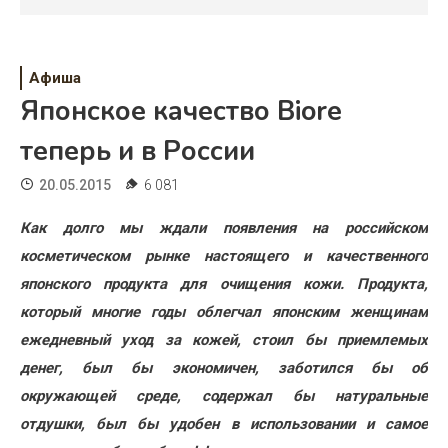
Психология
Дети
Афиша
Свадьба
Японское качество Biore
Дом
теперь и в России
Жизнь
20.05.2015
6 081
Хобби
Как долго мы ждали появления на российском
косметическом рынке настоящего и качественного
Красота
японского продукта для очищения кожи. Продукта,
Недвижимость
который многие годы облегчал японским женщинам
ежедневный уход за кожей, стоил бы приемлемых
денег, был бы экономичен, заботился бы об
окружающей среде, содержал бы натуральные
отдушки, был бы удобен в использовании и самое