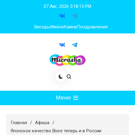
Перейти
07 Авг, 2026
5:18:15 PM
к
содержимому
Звезды
Имена
Камни
Поздравления
Меню
Мода
Главная
Афиша
Худеем
Японское качество Biore теперь и в России