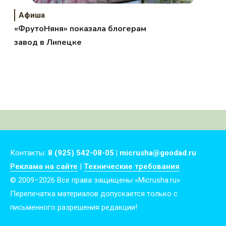
Афиша
«ФрутоНяня» показала блогерам
завод в Липецке
Контакты:
8 (925) 542-08-05 | micrusha@goodad.ru
Реклама на сайте
|
Технические требования
© 2009–2026 Все права защищены «Micrusha.ru»
Перепечатка материалов допускается только с
письменного разрешения редакции!