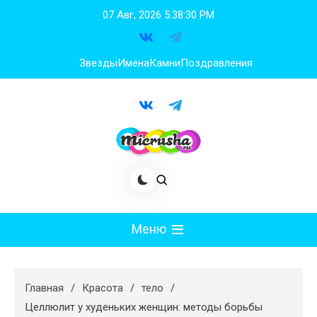
Перейти
07 Авг, 2026
5:38:31 PM
к
содержимому
Звезды
Имена
Камни
Поздравления
Меню
Мода
Главная
Красота
тело
Худеем
Целлюлит у худеньких женщин: методы борьбы