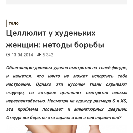
Психология
Дети
тело
Свадьба
Целлюлит у худеньких
Дом
женщин: методы борьбы
Жизнь
13.04.2014
5 342
Хобби
Облегающие джинсы удачно смотрятся на твоей фигуре,
и кажется, что ничто не может испортить тебе
Красота
настроение. Однако эти кусочки ткани скрывают
Недвижимость
ягодицы, на которых целлюлит смотрится весьма
нереспектабельно. Несмотря на одежду размера S и XS,
эта проблема посещает и миниатюрных девушек.
Откуда же берется эта зараза и как с ней справиться?