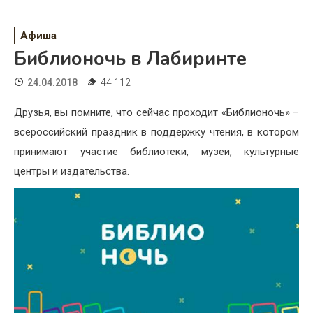
Психология
Дети
Афиша
Библионочь в Лабиринте
Свадьба
24.04.2018
44 112
Дом
Друзья, вы помните, что сейчас проходит «Библионочь» –
Жизнь
всероссийский праздник в поддержку чтения, в котором
принимают участие библиотеки, музеи, культурные
Хобби
центры и издательства.
Красота
Недвижимость