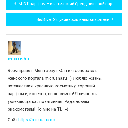
Навигация
M.INT парфюм – итальянский бренд нишевой парфюмерии
по
BioSilver 22: универсальный спасатель
записям
micrusha
Всем привет! Меня зовут Юля и я основатель
женского портала micrusha.ru =) Люблю жизнь,
путешествия, красивую косметику, хороший
парфюм и, конечно, свою семью! Я личность
увлекающаяся, позитивная! Рада новым
знакомствам! Ко мне на ТЫ =)
Сайт
https://micrusha.ru/