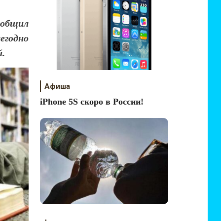
ообщил
егодно
й.
Афиша
iPhone 5S скоро в России!