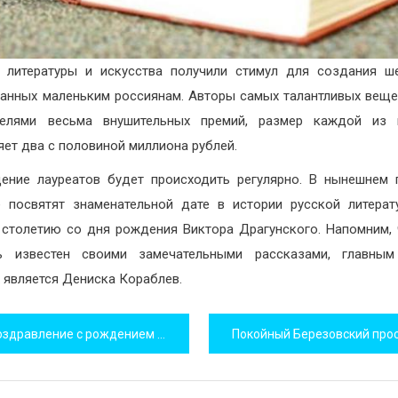
 литературы и искусства получили стимул для создания ш
анных маленьким россиянам. Авторы самых талантливых веще
телями весьма внушительных премий, размер каждой из 
яет два с половиной миллиона рублей.
ение лауреатов будет происходить регулярно. В нынешнем 
 посвятят знаменательной дате в истории русской литера
 столетию со дня рождения Виктора Драгунского. Напомним, 
ль известен своими замечательными рассказами, главным
 является Дениска Кораблев.
игация
здравление с рождением дочки