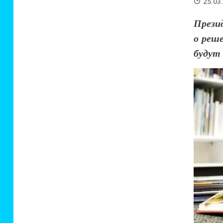
25.03
Прези
о реш
будут