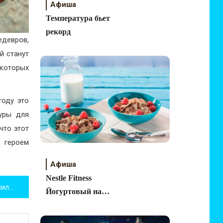
Афиша
Температура бьет
рекорд
едевров,
й станут
которых
году это
туры для
что этот
 героем
Афиша
Nestle Fitness
Покойный Березовский просился в Россию
Йогуртовый на
завтрак