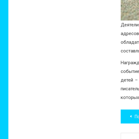
Деятели
адресов
облада
составл
Награжд
событие
детей –
писате
которых
Нав
По
по