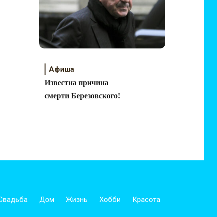
Афиша
Известна причина
смерти Березовского!
Свадьба
Дом
Жизнь
Хобби
Красота