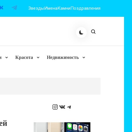
Звезды
Имена
Камни
Поздравления
и
Красота
Недвижимость
Instagram
ВКонтакте
Telegram
ей