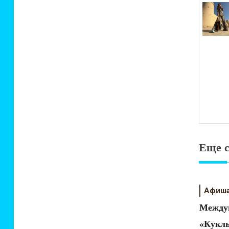
зап
Еще 
Афиш
Междун
«Куклы