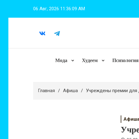
Перейти
06 Авг, 2026
11:36:10 AM
к
содержимому
Мода
Худеем
Психология
Главная
Афиша
Учреждены премии для 
Афиш
Учре