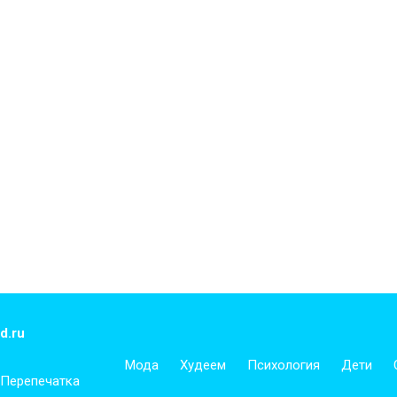
d.ru
Мода
Худеем
Психология
Дети
 Перепечатка