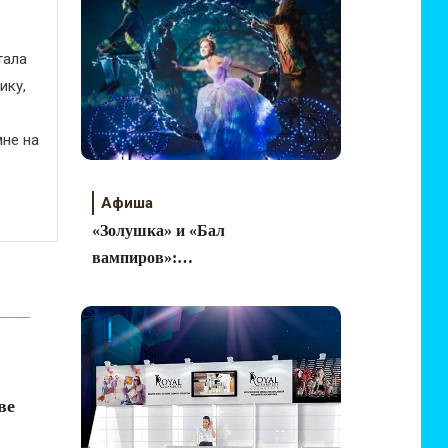
тала
ику,
не на
Афиша
«Золушка» и «Бал
вампиров»:
интересные данные и
цифры
ве