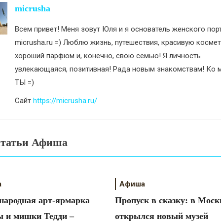
исям
micrusha
Всем привет! Меня зовут Юля и я основатель женского пор
micrusha.ru =) Люблю жизнь, путешествия, красивую космет
хороший парфюм и, конечно, свою семью! Я личность
увлекающаяся, позитивная! Рада новым знакомствам! Ко м
ТЫ =)
Сайт
https://micrusha.ru/
статьи Афиша
а
Афиша
ародная арт-ярмарка
Пропуск в сказку: в Моск
 и мишки Тедди –
открылся новый музей