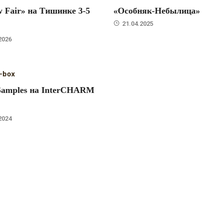
 Fair» на Тишинке 3-5
«Особняк-Небылица»
21.04.2025
2026
-box
Samples на InterCHARM
2024