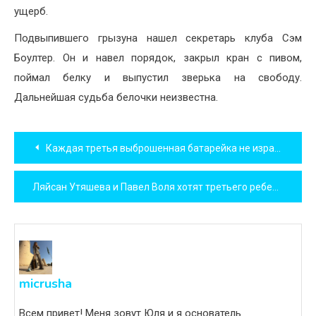
ущерб.
Подвыпившего грызуна нашел секретарь клуба Сэм
Боултер. Он и навел порядок, закрыл кран с пивом,
поймал белку и выпустил зверька на свободу.
Дальнейшая судьба белочки неизвестна.
Навигация
Каждая третья выброшенная батарейка не израсходована на 40 процентов!
по
Ляйсан Утяшева и Павел Воля хотят третьего ребенка
записям
micrusha
Всем привет! Меня зовут Юля и я основатель