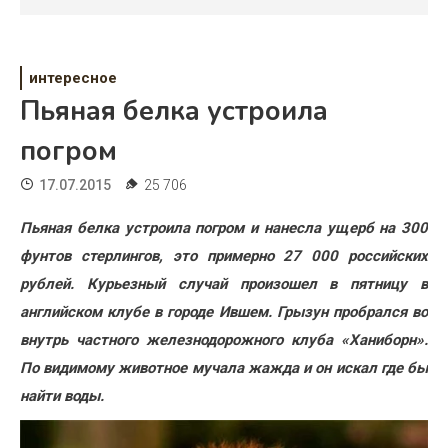
Психология
Дети
интересное
Свадьба
Пьяная белка устроила
Дом
погром
Жизнь
17.07.2015
25 706
Хобби
Пьяная белка устроила погром и нанесла ущерб на 300
фунтов стерлингов, это примерно 27 000 российских
Красота
рублей. Курьезный случай произошел в пятницу в
Недвижимость
английском клубе в городе Ившем. Грызун пробрался во
внутрь частного железнодорожного клуба «Ханиборн».
По видимому животное мучала жажда и он искал где бы
найти воды.