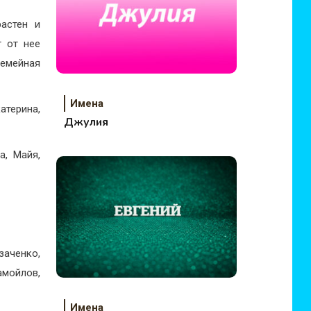
астен и
т от нее
семейная
Имена
катерина,
Джулия
а, Майя,
аченко,
амойлов,
Имена