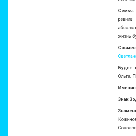
Семья:
ревнив.
абсолют
жизнь б
Совмес
Светлан
Будет 
Ольга, 
Имени
Знак Зо
Знамен
Кожинов
Соколов