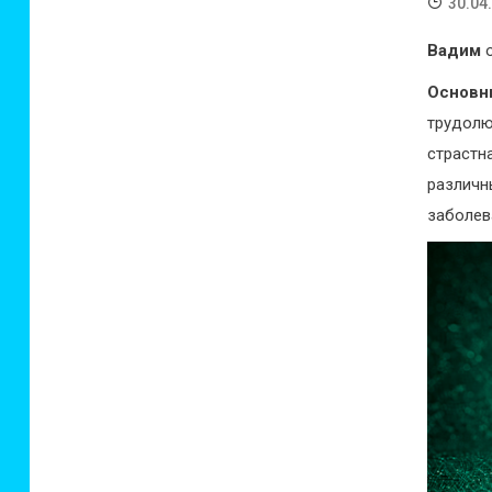
30.04
Вадим
о
Основн
трудол
страст
различ
заболев