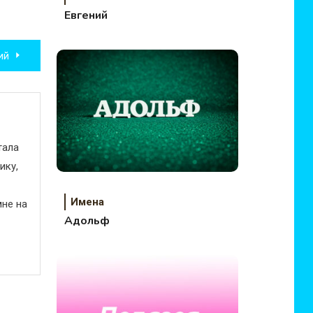
Евгений
ий
тала
ику,
Имена
не на
Адольф