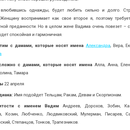
влюбившись однажды, будет любить сильно и долго. Стр
 Женщину воспринимает как свое второе я, поэтому требуе
ной преданности. Но в целом жене Вадима очень повезет – 
удет спокойная и гармоничная.
тим с дамами, которые носят имена
Александра
, Вера, Е
а
сложно с дамами, которые носят имена
Алла, Анна, Елен
Полина, Тамара
ны
22 апреля
диака:
Имя подойдет Тельцам, Ракам, Девам и Скорпионам.
итости с именем Вадим
Андреев, Дорохов, Зобин, Каз
, Козин, Любченко, Людвиковский, Мулерман, Писарев, С
ский, Степанцов, Тонков, Трапезников.