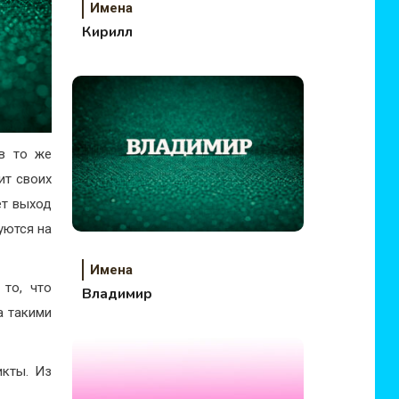
Имена
Кирилл
в то же
ит своих
ет выход
уются на
Имена
то, что
Владимир
а такими
икты. Из