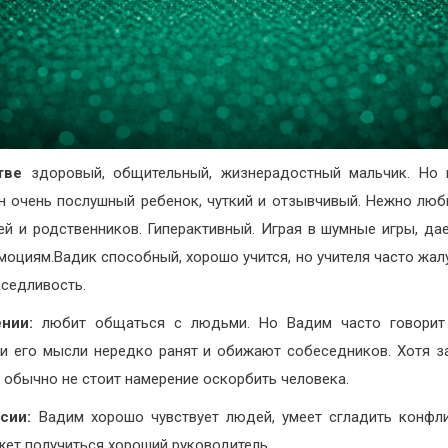
тве
здоровый, общительный, жизнерадостный мальчик. Но 
н очень послушный ребенок, чуткий и отзывчивый. Нежно люб
ей и родственников. Гиперактивный. Играя в шумные игры, да
моциям.Вадик способный, хорошо учится, но учителя часто жал
оседливость.
нии:
любит общаться с людьми. Но Вадим часто говорит 
 и его мысли нередко ранят и обижают собеседников. Хотя з
 обычно не стоит намерение оскорбить человека.
сии:
Вадим хорошо чувствует людей, умеет сгладить конфл
жет получиться хороший руководитель.