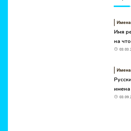
Имена
Имя р
на чт
03.03.
Имена
Русск
имена
03.09.