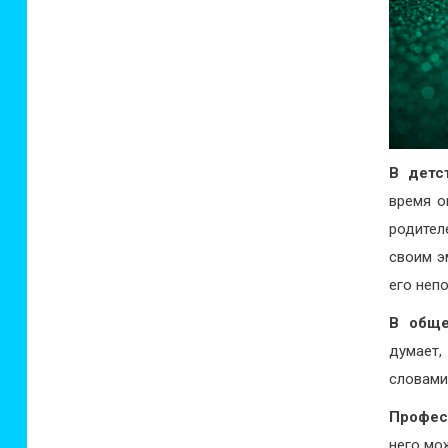
В детс
время о
родител
своим э
его неп
В обще
думает,
словами
Профес
него мо