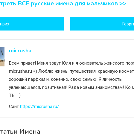
треть ВСЕ русские имена для мальчиков >>
игация
енрих
Георг
исям
micrusha
Всем привет! Меня зовут Юля и я основатель женского пор
micrusha.ru =) Люблю жизнь, путешествия, красивую космет
хороший парфюм и, конечно, свою семью! Я личность
увлекающаяся, позитивная! Рада новым знакомствам! Ко м
ТЫ =)
Сайт
https://micrusha.ru/
статьи Имена