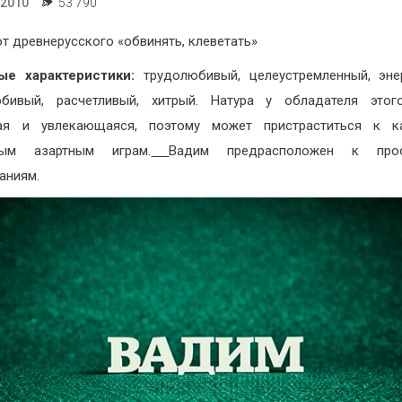
.2010
53 790
т древнерусского «обвинять, клеветать»
ые характеристики:
трудолюбивый, целеустремленный, эне
юбивый, расчетливый, хитрый. Натура у обладателя этог
ная и увлекающаяся, поэтому может пристраститься к к
ным азартным играм.
Вадим предрасположен к про
аниям.