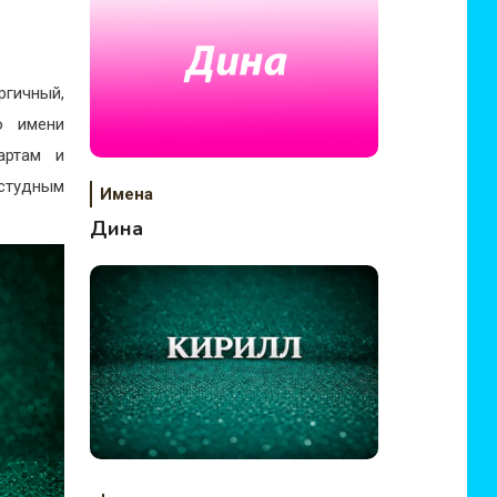
ргичный,
о имени
артам и
студным
Имена
Дина