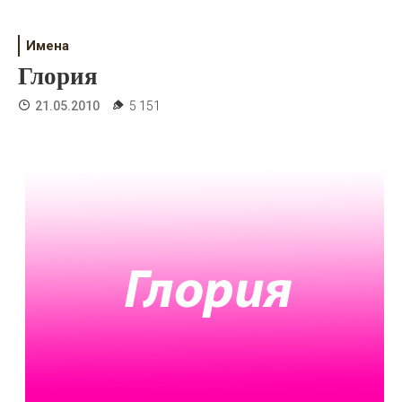
Психология
Дети
Имена
Глория
Свадьба
21.05.2010
5 151
Дом
Жизнь
Хобби
Красота
Недвижимость