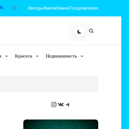
Звезды
Имена
Камни
Поздравления
и
Красота
Недвижимость
Instagram
ВКонтакте
Telegram