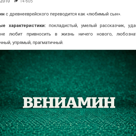
.2010
14 605
ин
с древнееврейского переводится как «любимый сын».
ые характеристики:
покладистый, умелый рассказчик, уда
 не любит привносить в жизнь ничего нового, любознат
чный, упрямый, прагматичный.