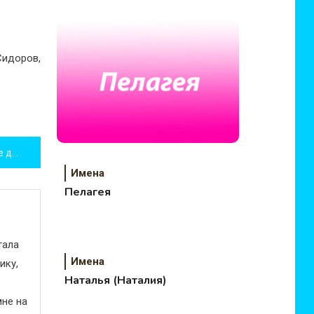
Сидоров,
Важные аспекты при выборе диеты
Имена
Пелагея
тала
Имена
ику,
Наталья (Наталия)
не на