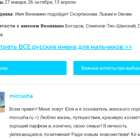
ны
27 января, 26 октября, 13 апреля
диака:
Имя Вениамин подойдет Скорпионам, Львам и Овнам.
итости с именем Вениамин
Богоров, Семенов-Тян-Шанский, 
в.
треть ВСЕ русские имена для мальчиков >>
игация
ахар
исям
micrusha
Всем привет! Меня зовут Юля и я основатель женского пор
micrusha.ru =) Люблю жизнь, путешествия, красивую космет
хороший парфюм и, конечно, свою семью! Я личность
увлекающаяся, позитивная! Рада новым знакомствам! Ко м