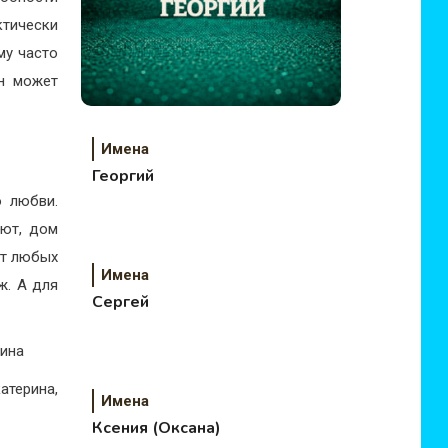
ктически
му часто
ин может
Имена
Георгий
о любви.
уют, дом
от любых
Имена
ж. А для
Сергей
лина
атерина,
Имена
Ксения (Оксана)