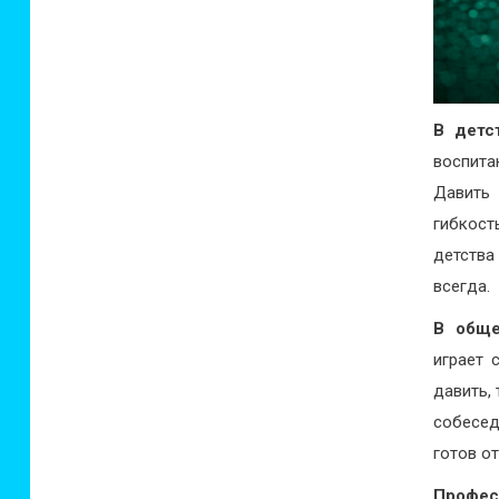
В детс
воспита
Давить 
гибкос
детства
всегда.
В обще
играет 
давить,
собесед
готов о
Профес