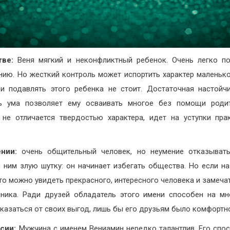
тве:
Веня мягкий и неконфликтный ребенок. Очень легко п
нию. Но жесткий контроль может испортить характер маленько
и подавлять этого ребенка не стоит. Достаточная настойч
ть ума позволяет ему осваивать многое без помощи родит
 не отличается твердостью характера, идет на уступки пра
нии:
очень общительный человек, но неумение отказыват
с ним злую шутку: он начинает избегать общества. Но если на
 то можно увидеть прекрасного, интересного человека и замеча
ника. Ради друзей обладатель этого имени способен на мн
тказаться от своих выгод, лишь бы его друзьям было комфортн
сии:
Мужчина с именем Вениамин нередко талантлив. Его спо