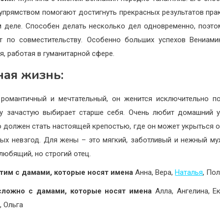
 упрямством помогают достигнуть прекрасных результатов пра
 деле. Способен делать несколько дел одновременно, поэто
т по совместительству. Особенно больших успехов Вениам
я, работая в гуманитарной сфере.
ая жизнь:
романтичный и мечтательный, он женится исключительно п
 зачастую выбирает старше себя. Очень любит домашний 
о должен стать настоящей крепостью, где он может укрыться 
ых невзгод. Для жены – это мягкий, заботливый и нежный му
 любящий, но строгий отец.
тим с дамами, которые носят имена
Анна, Вера,
Наталья
, По
сложно с дамами, которые носят имена
Алла, Ангелина, Ек
, Ольга