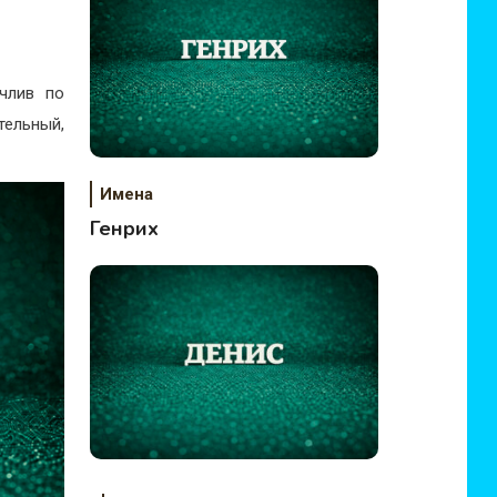
члив по
ельный,
Имена
Генрих