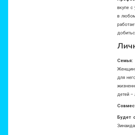
вкупе с
в любом
работае
добитьс
Личн
Семья:
Женщину
для нег
жизненн
детей –
Совмес
Будет 
Зинаида