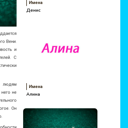
Имена
Денис
оддается
го Вени.
ивость и
елей. С
ктически
ь людям
Имена
 него не
Алина
тельного
огое. Он
о.
собности