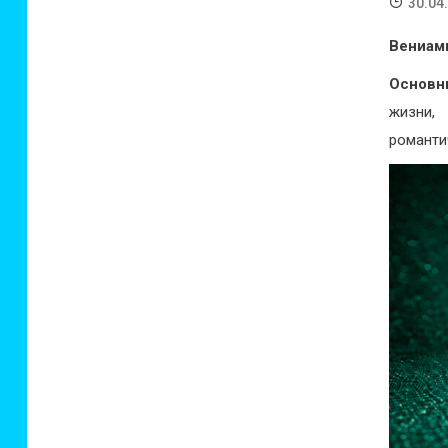
30.04
Вениам
Основн
жизни,
романти