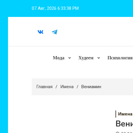
Перейти
07 Авг, 2026
6:33:39 PM
к
содержимому
Мода
Худеем
Психология
Главная
Имена
Вениамин
Имена
Вен