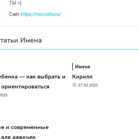
ТЫ =)
Сайт
https://micrusha.ru/
статьи Имена
Имена
ебенка — как выбрать и
Кирилл
о ориентироваться
27.02.2023
2025
ие и современные
 для девочек