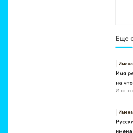
Еще 
Имена
Имя р
на чт
03.03.
Имена
Русск
имена