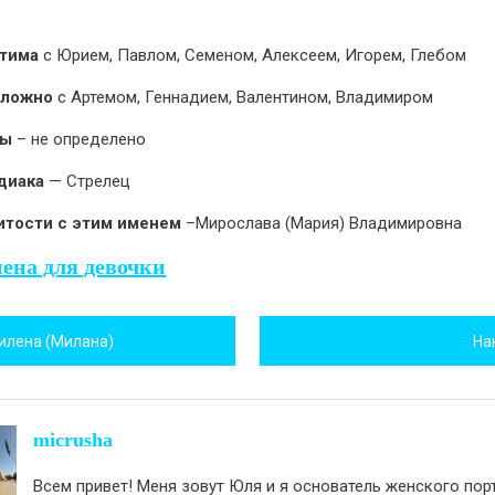
тима
с Юрием, Павлом, Семеном, Алексеем, Игорем, Глебом
сложно
с Артемом, Геннадием, Валентином, Владимиром
ны
– не определено
диака
— Стрелец
итости с этим именем
–Мирослава (Мария) Владимировна
ена для девочки
игация
илена (Милана)
На
исям
micrusha
Всем привет! Меня зовут Юля и я основатель женского пор