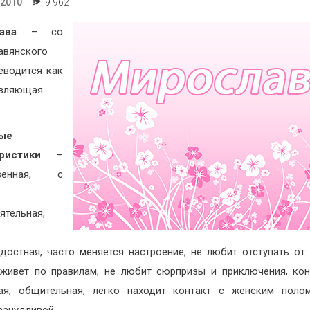
.2010
9 962
ава
– со
авянского
еводится как
авляющая
ые
еристики
–
твенная, с
ятельная,
,
достная, часто меняется настроение, не любит отступать от
 живет по правилам, не любит сюрпризы и приключения, кон
ая, общительная, легко находит контакт с женским поло