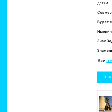
детям.
Совмес
Будет 
Имени
Знак Зо
Знамен
Все
им
Нав
М
по
зап