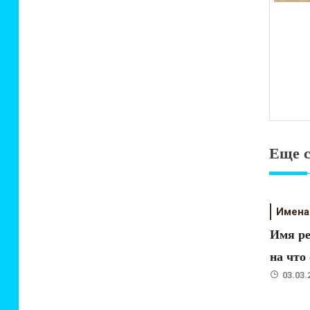
Еще 
Имена
Имя ре
на что
03.03.