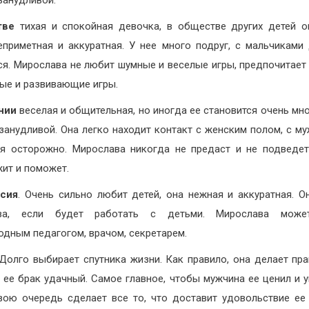
занудливой.
тве
тихая и спокойная девочка, в обществе других детей 
еприметная и аккуратная. У нее много подруг, с мальчиками
ся. Мирослава не любит шумные и веселые игры, предпочитает 
ые и развивающие игры.
нии
веселая и общительная, но иногда ее становится очень мно
занудливой. Она легко находит контакт с женским полом, с м
я осторожно. Мирослава никогда не предаст и не подведет
ит и поможет.
сия
. Очень сильно любит детей, она нежная и аккуратная. О
ива, если будет работать с детьми. Мирослава може
одным педагогом, врачом, секретарем.
 Долго выбирает спутника жизни. Как правило, она делает пр
 ее брак удачный. Самое главное, чтобы мужчина ее ценил и у
вою очередь сделает все то, что доставит удовольствие ее