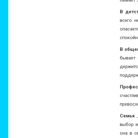
бывает 
В детс
всего н
опасает
спокойн
В обще
бывает 
держитс
поддерж
Профес
счастл
превосх
Семья
.
выбор и
она в с