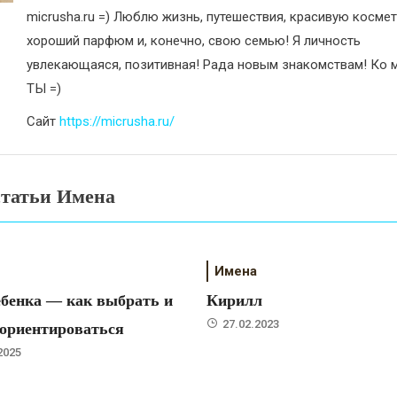
micrusha.ru =) Люблю жизнь, путешествия, красивую космет
хороший парфюм и, конечно, свою семью! Я личность
увлекающаяся, позитивная! Рада новым знакомствам! Ко м
ТЫ =)
Сайт
https://micrusha.ru/
статьи Имена
Имена
бенка — как выбрать и
Кирилл
27.02.2023
 ориентироваться
2025