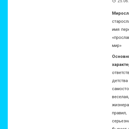
25.06
Миросл
старосл
имя пер
«просл
мир»
Основн
характ
ответс
детства
самосто
веселая
жизнера
правил,
серьезн