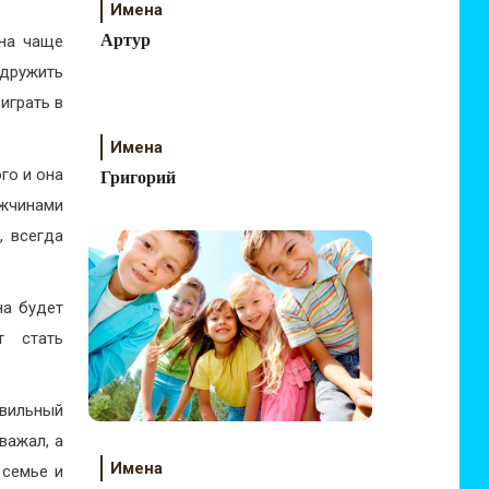
Имена
Артур
она чаще
 дружить
играть в
Имена
го и она
Григорий
ужчинами
, всегда
на будет
т стать
авильный
важал, а
Имена
 семье и