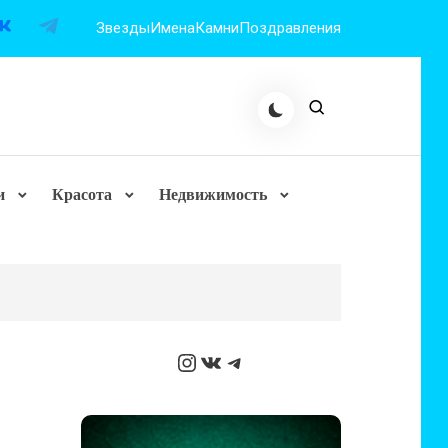
Звезды
Имена
Камни
Поздравления
и
Красота
Недвижимость
Instagram
ВКонтакте
Telegram