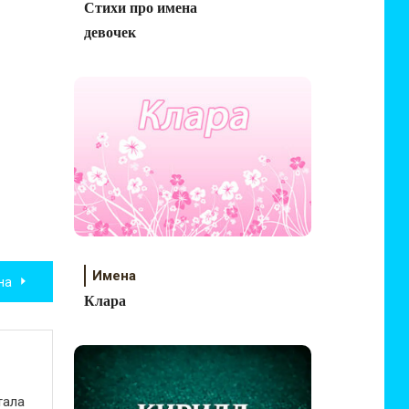
Стихи про имена
девочек
Имена
на
Клара
тала