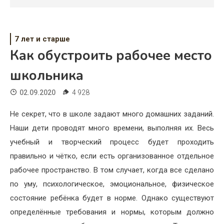
Психология
Дети
7 лет и старше
Свадьба
Как обустроить рабочее место
Дом
школьника
Жизнь
02.09.2020
4 928
Хобби
Не секрет, что в школе задают много домашних заданий.
Наши дети проводят много времени, выполняя их. Весь
Красота
учебный и творческий процесс будет проходить
Недвижимость
правильно и чётко, если есть организованное отдельное
рабочее пространство. В том случает, когда все сделано
по уму, психологическое, эмоциональное, физическое
состояние ребёнка будет в норме. Однако существуют
определённые требования и нормы, которым должно