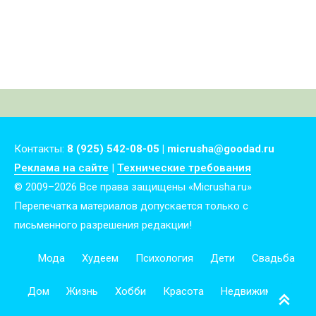
Контакты:
8 (925) 542-08-05 | micrusha@goodad.ru
Реклама на сайте
|
Технические требования
© 2009–2026 Все права защищены «Micrusha.ru»
Перепечатка материалов допускается только с
письменного разрешения редакции!
Мода
Худеем
Психология
Дети
Свадьба
Дом
Жизнь
Хобби
Красота
Недвижимость