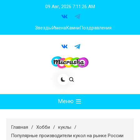
Перейти
09 Авг, 2026
7:11:27 AM
к
содержимому
Звезды
Имена
Камни
Поздравления
Меню
Мода
Главная
Хобби
куклы
Худеем
Популярные производители кукол на рынке России