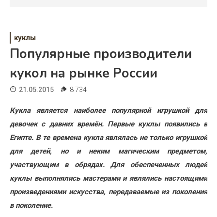
Психология
Дети
куклы
Свадьба
Популярные производители
Дом
кукол на рынке России
Жизнь
21.05.2015
8 734
Хобби
Кукла является наиболее популярной игрушкой для
девочек с давних времён. Первые куклы появились в
Красота
Египте. В те времена кукла являлась не только игрушкой
Недвижимость
для детей, но и неким магическим предметом,
участвующим в обрядах. Для обеспеченных людей
куклы выполнялись мастерами и являлись настоящими
произведениями искусства, передаваемые из поколения
в поколение.