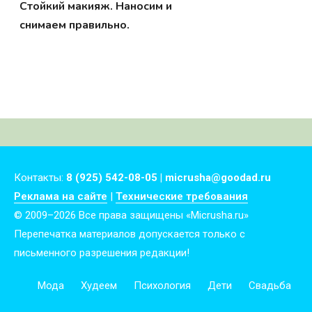
Стойкий макияж. Наносим и
снимаем правильно.
Контакты:
8 (925) 542-08-05 | micrusha@goodad.ru
Реклама на сайте
|
Технические требования
© 2009–2026 Все права защищены «Micrusha.ru»
Перепечатка материалов допускается только с
письменного разрешения редакции!
Мода
Худеем
Психология
Дети
Свадьба