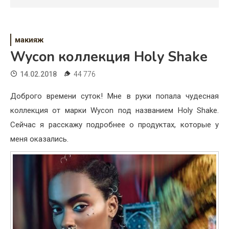
Психология
Дети
макияж
Свадьба
Wycon коллекция Holy Shake
Дом
14.02.2018
44 776
Жизнь
Доброго времени суток! Мне в руки попала чудесная
коллекция от марки Wycon под названием Holy Shake.
Хобби
Сейчас я расскажу подробнее о продуктах, которые у
Красота
меня оказались.
Недвижимость