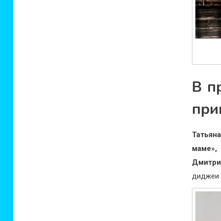
В п
при
Татьян
маме»,
Дмитри
диджеи 