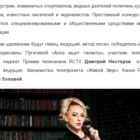
устрии, знаменитых спортсменов, видных деятелей политики, ку
ва, известных писателей и журналистов. Престижный конкур
ется специализированными и общественными средствами м
ции.
и церемонии будут певец, ведущий, автор песен, победитель 
орисовны Пугачевой «Алла ищет таланты», участник теле
, лауреат Премии телеканала RU.TV
Дмитрий Нестеров
и 
, ведущая. Финалистка телепроекта «Живой Звук» Канал 
 Sоловей.