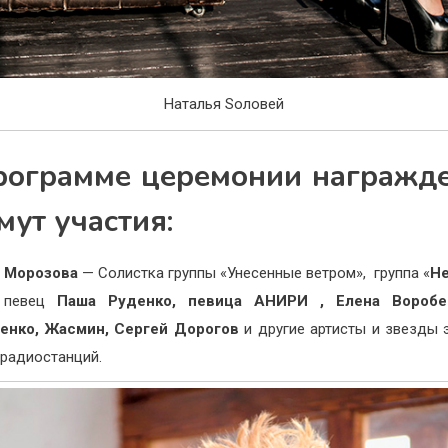
Наталья Sоловей
рограмме церемонии награжд
мут участия:
а Морозова
— Солистка группы «Унесенные ветром», группа «
Не
певец
Паша Руденко, певица
АНИРИ ,
Елена Вороб
енко, Жасмин, Сергей Дорогов
и другие артисты и звезды 
радиостанций.