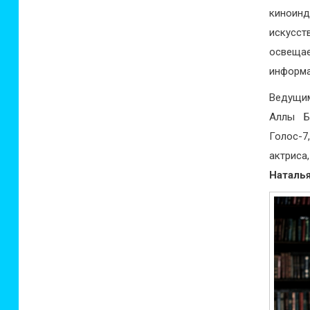
киноинд
искусст
освеща
информа
Ведущим
Аллы Б
Голос-7
актриса
Наталья