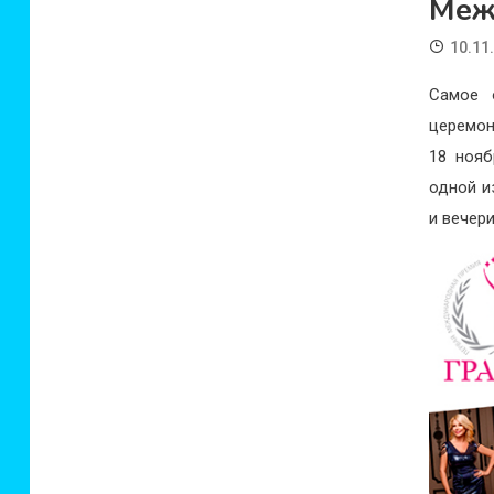
Меж
10.11
Самое 
церемон
18 нояб
одной и
и вечери