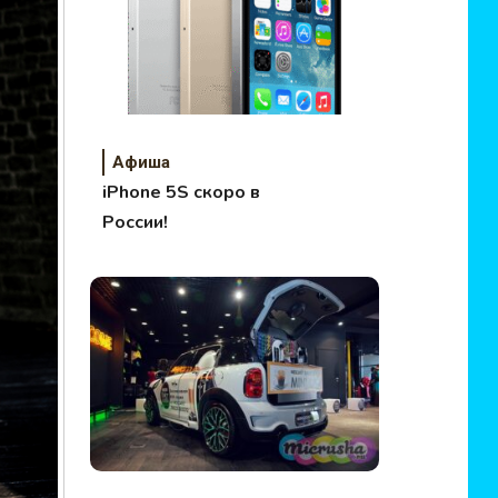
Афиша
iPhone 5S скоро в
России!