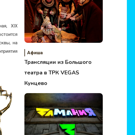
ая, XIX
остоится
сквы, на
оприятия
Афиша
Трансляции из Большого
театра в ТРК VEGAS
Кунцево