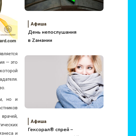
Афиша
День непослушания
в Zамании
является
ия — это
которой
адателя.
во.
м, но и
астников
 врачей,
Афиша
тических
Гексорал® спрей –
изнеса и