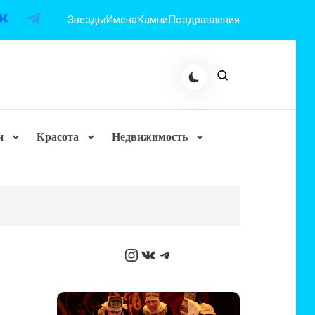
Звезды
Имена
Камни
Поздравления
и
Красота
Недвижимость
Instagram
ВКонтакте
Telegram