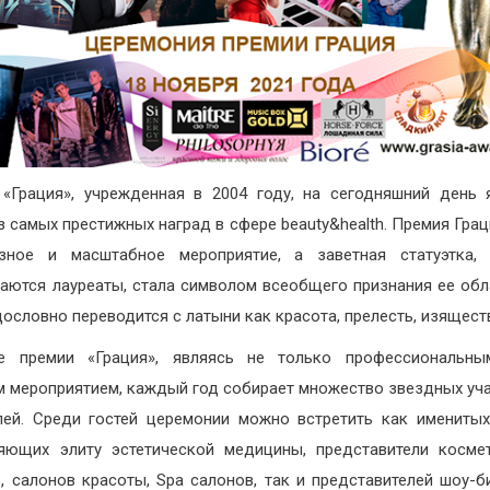
«Грация», учрежденная в 2004 году, на сегодняшний день 
з самых престижных наград в сфере beauty&health. Премия Грац
озное и масштабное мероприятие, а заветная статуэтка, 
аются лауреаты, стала символом всеобщего признания ее обл
дословно переводится с латыни как красота, прелесть, изящест
ие премии «Грация», являясь не только профессиональны
м мероприятием, каждый год собирает множество звездных уч
лей. Среди гостей церемонии можно встретить как именитых
яющих элиту эстетической медицины, представители косме
, салонов красоты, Spa салонов, так и представителей шоу-б