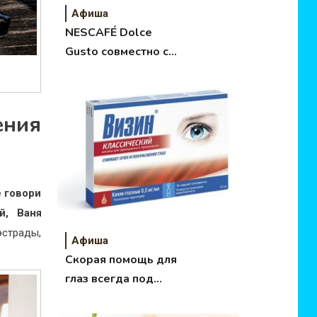
Афиша
NESCAFÉ Dolce
Gusto совместно с
MINI…
ения
 говори
ей,
Ваня
эстрады,
Афиша
Скорая помощь для
глаз всегда под
рукой