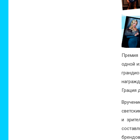
Премия 
одной и
гранди
награжд
Грация 
Вручен
светски
и зрите
составл
брендов