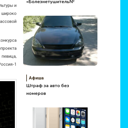
«Болезнетушитель№1»
льтуры и
с широко
ассовой
конкурса
проекта
певица,
Россия-1
Афиша
Штраф за авто без
номеров