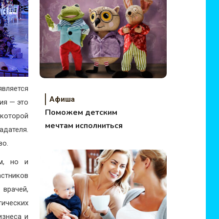
является
Афиша
ия — это
Поможем детским
которой
мечтам исполниться
адателя.
во.
м, но и
астников
 врачей,
тических
изнеса и