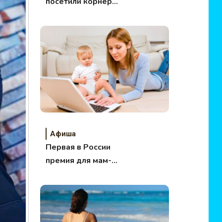
посетили корнер
корейского
косметического
бренда Nanoasia
Афиша
Первая в России
премия для мам-
блогеров