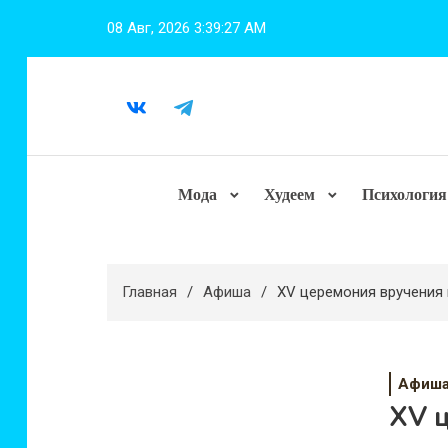
Перейти
08 Авг, 2026
3:39:28 AM
к
содержимому
Мода
Худеем
Психология
Главная
Афиша
XV церемония вручения 
Афиш
XV 