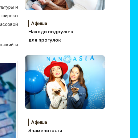
льтуры и
с широко
Афиша
ассовой
Находи подружек
для прогулок
льский и
Афиша
Знаменитости