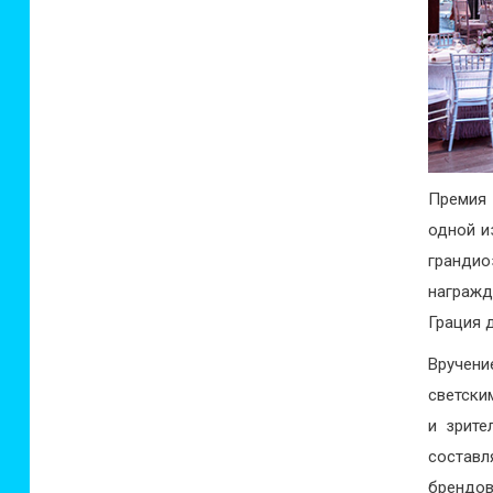
Премия 
одной и
гранди
награжд
Грация 
Вручен
светски
и зрите
составл
брендов