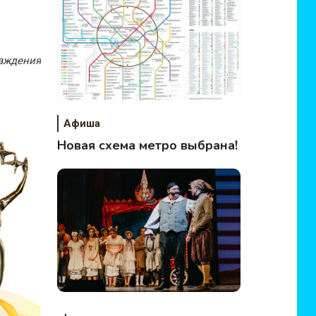
аждения
Афиша
Новая схема метро выбрана!