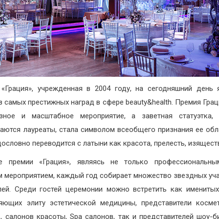
«Грация», учрежденная в 2004 году, на сегодняшний день 
з самых престижных наград в сфере beauty&health. Премия Грац
озное и масштабное мероприятие, а заветная статуэтка, 
аются лауреаты, стала символом всеобщего признания ее обл
дословно переводится с латыни как красота, прелесть, изящест
ие премии «Грация», являясь не только профессиональны
м мероприятием, каждый год собирает множество звездных уч
лей. Среди гостей церемонии можно встретить как именитых
яющих элиту эстетической медицины, представители косме
, салонов красоты, Spa салонов, так и представителей шоу-б