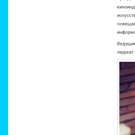
киноинд
искусст
освеща
информа
Ведущим
лауреат