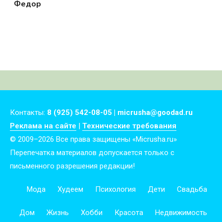
Федор
Контакты:
8 (925) 542-08-05 | micrusha@goodad.ru
Реклама на сайте
|
Технические требования
© 2009–2026 Все права защищены «Micrusha.ru»
Перепечатка материалов допускается только с
письменного разрешения редакции!
Мода
Худеем
Психология
Дети
Свадьба
Дом
Жизнь
Хобби
Красота
Недвижимость