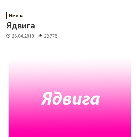
Психология
Дети
Имена
Ядвига
Свадьба
26.04.2010
28 778
Дом
Жизнь
Хобби
Красота
Недвижимость