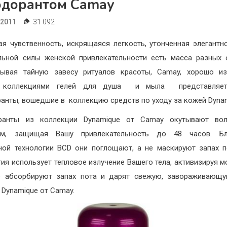
одорантом Сamay
.2011
31 092
я чувственность, искрящаяся легкость, утонченная элегантн
льной силы женской привлекательности есть масса разных 
рывая тайную завесу ритуалов красоты, Camay, хорошо из
 коллекциями гелей для душа и мыла представляе
анты, вошедшие в коллекцию средств по уходу за кожей Dynam
ранты из коллекции Dynamique от Camay окутывают во
ом, защищая Вашу привлекательность до 48 часов. Бл
ной технологии BCD они поглощают, а не маскируют запах п
гия использует тепловое излучение Вашего тела, активизируя м
е абсорбируют запах пота и дарят свежую, завораживающу
 Dynamique от Camay.