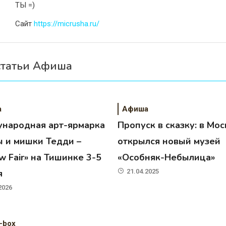
ТЫ =)
Сайт
https://micrusha.ru/
статьи Афиша
а
Афиша
народная арт-ярмарка
Пропуск в сказку: в Мос
ы и мишки Тедди –
открылся новый музей
 Fair» на Тишинке 3-5
«Особняк-Небылица»
я
21.04.2025
2026
-box