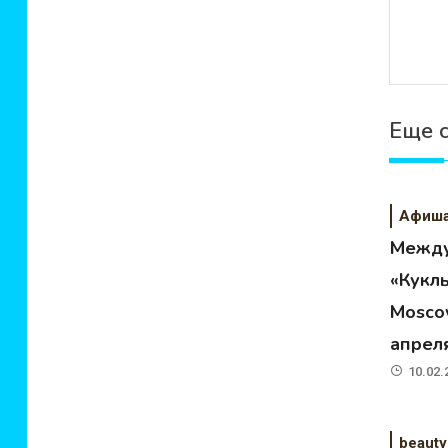
Еще 
Афиш
Между
«Кукл
Moscow
апрел
10.02.
beauty