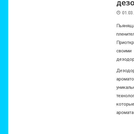
дез
01.03
Пьяняща
плените
Приотк
своими
дезодор
Дезодо
аромат
уникаль
техноло
которы
аромата