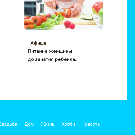
Афиша
Питание женщины
до зачатия ребенка
влияет на гены
малыша
Свадьба
Дом
Жизнь
Хобби
Красота