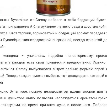
анты Dynamique от Camay вобрали в себя бодрящий букет
ута, приправленный благоуханием летнего сада и хрустальной 
 утра. Этот терпкий, горьковатый и бодрящий аромат передает 
 Dynamique: жизнерадостной, энергичной, всегда открытой д
ий.
 женщина – уникальна, подобно неповторимому произ
ва, и у каждой есть свои привычки и предпочтения. Именно
анты от Camay выпускаются в трех разных формах: спрей 
ый. Теперь каждая сможет выбрать тот дезодорант, который 
ей.
кцию Dynamique, помимо дезодорантов, входят лосьон для те
а и душистое мыло, позволяя наслаждаться ароматом грей
 текстурами, во время принятия душа и после него. Побало