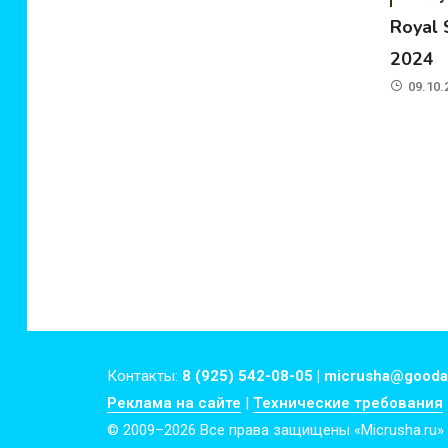
Royal
2024
09.10.
Контакты:
8 (925) 542-08-05 | micrusha@gooda
Реклама на сайте
|
Технические требования
© 2009–2026 Все права защищены «Micrusha.ru»