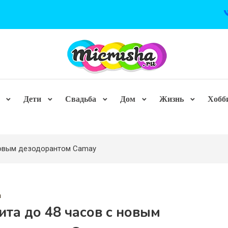
Дети
Свадьба
Дом
Жизнь
Хобб
новым дезодорантом Сamay
а
та до 48 часов с новым