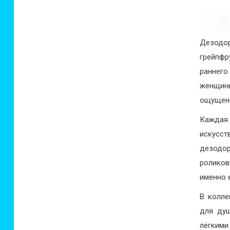
Дезодор
грейпфр
раннего
женщины
ощущен
Каждая
искусст
дезодор
роликов
именно 
В колле
для душ
лёгкими