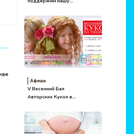
поддержим нашу
олимпийскую
сборную!
кве
Афиша
V Весенний Бал
Авторских Кукол в
Москве