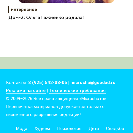
интересное
Дом-2: Ольга Гажиенко родила!
Контакты:
8 (925) 542-08-05 | micrusha@goodad.ru
Реклама на сайте
|
Технические требования
© 2009–2026 Все права защищены «Micrusha.ru»
Перепечатка материалов допускается только с
письменного разрешения редакции!
Мода
Худеем
Психология
Дети
Свадьба