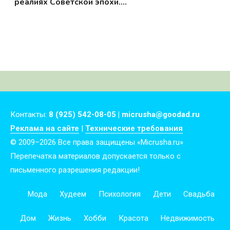
реалиях Советской эпохи.
Подборка.
Контакты:
8 (925) 542-08-05 | micrusha@goodad.ru
Реклама на сайте
|
Технические требования
© 2009–2026 Все права защищены «Micrusha.ru»
Перепечатка материалов допускается только с
письменного разрешения редакции!
Мода
Худеем
Психология
Дети
Свадьба
Дом
Жизнь
Хобби
Красота
Недвижимость