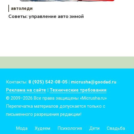
автоледи
Советы: управление авто зимой
Контакты:
8 (925) 542-08-05 | micrusha@goodad.ru
Реклама на сайте
|
Технические требования
© 2009–2026 Все права защищены «Micrusha.ru»
Перепечатка материалов допускается только с
письменного разрешения редакции!
Мода
Худеем
Психология
Дети
Свадьба