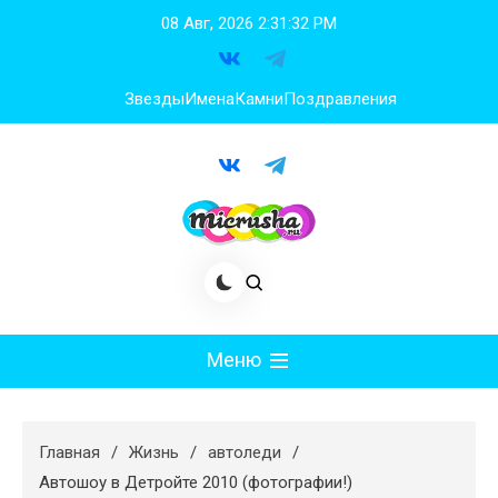
Перейти
08 Авг, 2026
2:31:34 PM
к
содержимому
Звезды
Имена
Камни
Поздравления
Меню
Мода
Главная
Жизнь
автоледи
Худеем
Автошоу в Детройте 2010 (фотографии!)