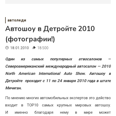
Психология
Дети
автоледи
Свадьба
Автошоу в Детройте 2010
Дом
(фотографии!)
Жизнь
18.01.2010
18 500
Хобби
Один из самых популярных атвосалонов —
Североамериканский международный автосалон — 2010
Красота
North American International Auto Show. Автошоу в
Недвижимость
Детройте проходит с 11 по 24 января 2010 года в штате
Мичиган.
По мнению многих автомобильных экспертов это действо
входит в TOP10 самых крупных мировых автошоу.
И именно благодаря нему в мире может