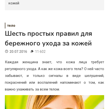
Психология
кожей
Дети
Свадьба
тело
Шесть простых правил для
Дом
бережного ухода за кожей
Жизнь
20.07.2016
11 602
Хобби
Каждая женщина знает, что кожа лица требует
Красота
регулярного ухода. А как же кожа всего тела? О ней часто
Недвижимость
забывают, и только сигналы в виде шелушений,
покраснений или воспалений напоминают о том, как
важно ухаживать за всем телом.