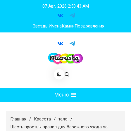
Перейти
07 Авг, 2026
2:53:44 AM
к
содержимому
Звезды
Имена
Камни
Поздравления
Меню
Мода
Главная
Красота
тело
Худеем
Шесть простых правил для бережного ухода за