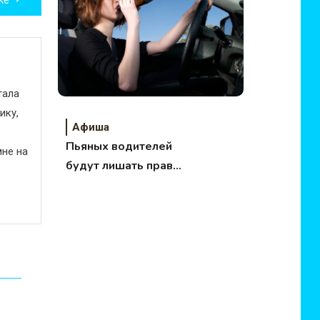
тала
ику,
Афиша
Пьяных водителей
не на
будут лишать прав
на 15 лет!