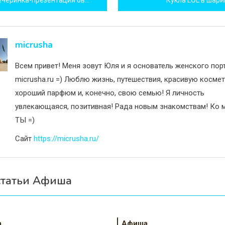
исям
micrusha
Всем привет! Меня зовут Юля и я основатель женского пор
micrusha.ru =) Люблю жизнь, путешествия, красивую космет
хороший парфюм и, конечно, свою семью! Я личность
увлекающаяся, позитивная! Рада новым знакомствам! Ко м
ТЫ =)
Сайт
https://micrusha.ru/
статьи Афиша
а
Афиша