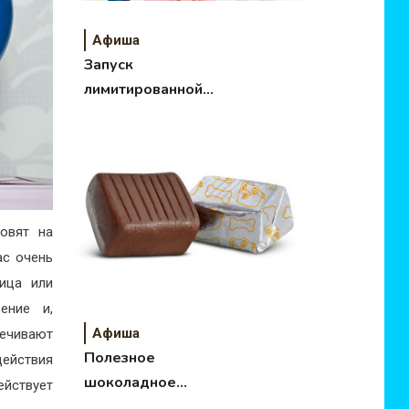
Афиша
Запуск
лимитированной
серии колясок Silver
Cross Expedition
овят на
ас очень
ница или
ение и,
Афиша
печивают
Полезное
ействия
шоколадное
йствует
лакомство для детей