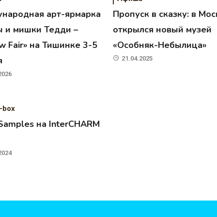
народная арт-ярмарка
Пропуск в сказку: в Мос
ы и мишки Тедди –
открылся новый музей
 Fair» на Тишинке 3-5
«Особняк-Небылица»
я
21.04.2025
2026
-box
 Samples на InterCHARM
2024