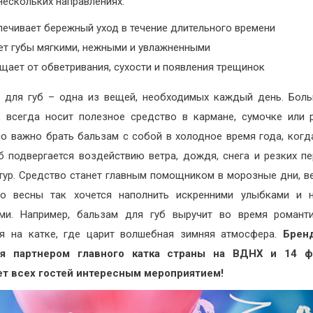
 нескольких направлениях:
печивает бережный уход в течение длительного времени
ет губы мягкими, нежными и увлажненными
щает от обветривания, сухости и появления трещинок
 для губ – одна из вещей, необходимых каждый день. Бол
 всегда носит полезное средство в кармане, сумочке или 
о важно брать бальзам с собой в холодное время года, когд
б подвергается воздействию ветра, дождя, снега и резких п
тур. Средство станет главным помощником в морозные дни, в
ло весны так хочется наполнить искренними улыбками и 
ми. Например, бальзам для губ выручит во время романт
я на катке, где царит волшебная зимняя атмосфера.
Бре
ся партнером главного катка страны на ВДНХ и 14 ф
ет всех гостей интересным мероприятием!