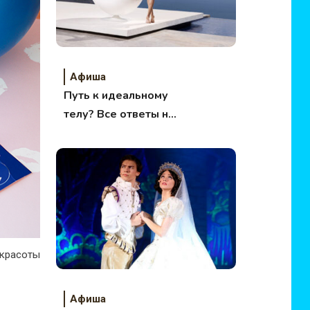
Афиша
Путь к идеальному
телу? Все ответы на
одном шоу-форуме!
красоты
Афиша