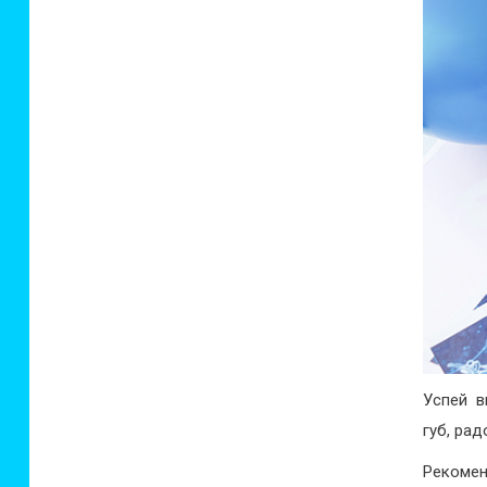
Успей 
губ, ра
Рекомен