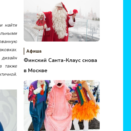
и найти
ельными
рованную
ковках.
Афиша
 дизайн
Финский Санта-Клаус снова
а также
в Москве
нтичной.