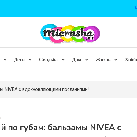
Дети
Свадьба
Дом
Жизнь
Хобб
амы NIVEA с вдохновляющими посланиями!
а
й по губам: бальзамы NIVEA с