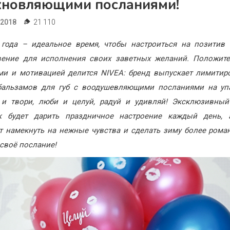
хновляющими посланиями!
.2018
21 110
 года – идеальное время, чтобы настроиться на позитив 
вение для исполнения своих заветных желаний. Положит
ми и мотивацией делится
NIVEA
: бренд выпускает лимити
бальзамов для губ с воодушевляющими посланиями на упа
 и твори, люби и целуй, радуй и удивляй! Эксклюзивный
к будет дарить праздничное настроение каждый день, 
 намекнуть на нежные чувства и сделать зиму более рома
своё послание!