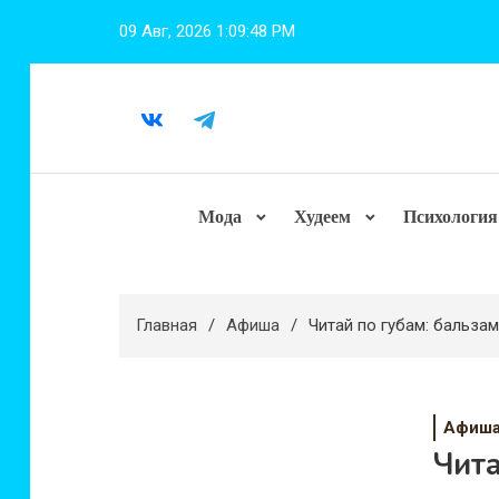
Перейти
09 Авг, 2026
1:09:49 PM
к
содержимому
Мода
Худеем
Психология
Главная
Афиша
Читай по губам: бальз
Афиш
Чита