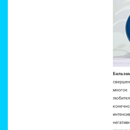
Бальза
свершен
многое.
любите
конечно
интенс
негати