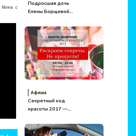
Подросшая дочь
 Nivea c
Елены Борщевой
влюбилась в… гнома
Афиша
Секретный код
красоты 2017 —
Главный бьюти
девичник весны
ке