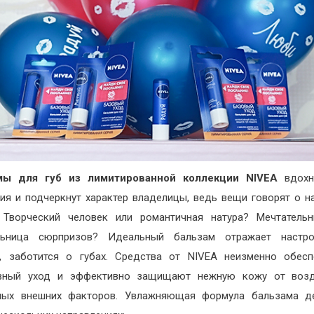
мы для губ из
лимитированной коллекции
NIVEA
вдохн
ия и подчеркнут характер владелицы, ведь вещи говорят о н
 Творческий человек или романтичная натура? Мечтатель
льница сюрпризов? Идеальный бальзам отражает настро
, заботится о губах. Средства от NIVEA неизменно обес
ивный уход и эффективно защищают нежную кожу от возд
вных внешних факторов. Увлажняющая формула бальзама де