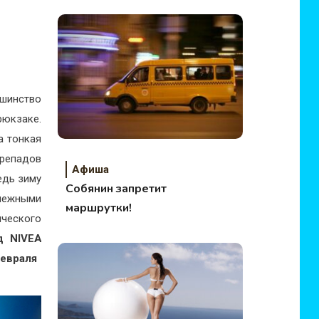
ьшинство
рюкзаке.
а тонкая
ерепадов
Афиша
едь зиму
Собянин запретит
нежными
маршрутки!
ического
нд
NIVEA
евраля