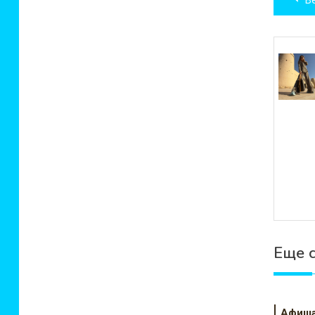
по
зап
Еще 
Афиш