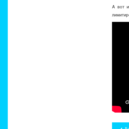
А вот и
лимитир
Нав
Вече