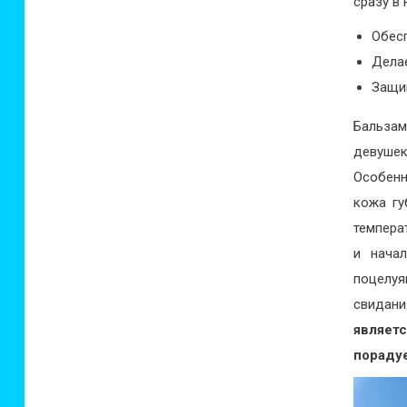
сразу в
Обес
Дела
Защи
Бальзам
девушек
Особенн
кожа гу
темпера
и нача
поцелуя
свидани
являет
пораду