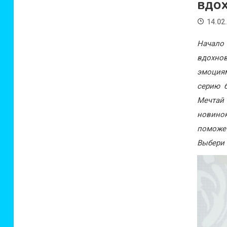
вдо
14.02
Начало
вдохно
эмоция
серию 
Мечтай
новино
поможет
Выбери 