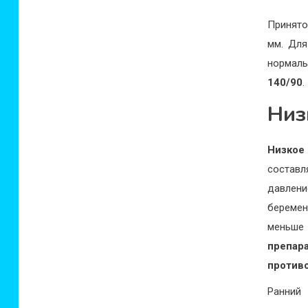
Принято
мм. Для
нормал
140/90
.
Низ
Низко
состав
давлени
беремен
меньше
препа
против
Ранний 