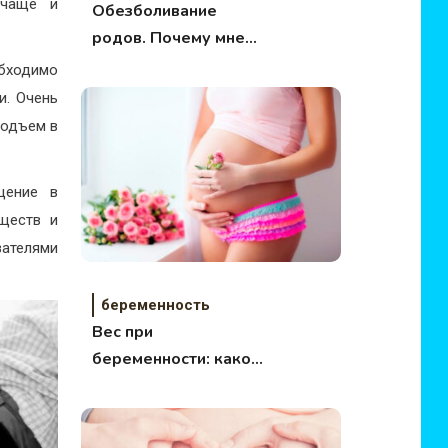
 чаще и
Обезболивание
родов. Почему мне
так больно?
бходимо
и. Очень
подъем в
щение в
еществ и
ателями
беременность
Вес при
беременности: какой
он и как рассчитать?