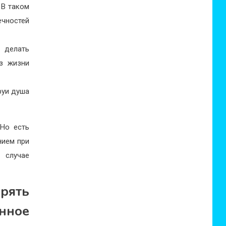
 В таком
ечностей
 делать
аз жизни
руи душа
Но есть
нием при
случае
рять
нное