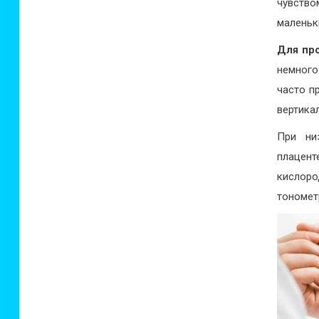
чувств
маленьк
Для пр
немного
часто п
вертика
При ни
плацент
кислор
тономет