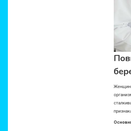
По
бер
Женщины
организ
сталки
признак
Основн