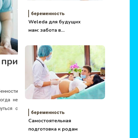
беременность
Weleda для будущих
мам: забота в
согласии с природой
при
бенности
когда не
уться с
беременность
Самостоятельная
подготовка к родам