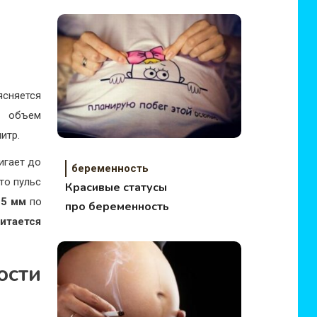
сняется
и объем
итр.
игает до
беременность
то пульс
Красивые статусы
15 мм
по
про беременность
итается
ости