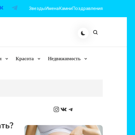
Звезды
Имена
Камни
Поздравления
и
Красота
Недвижимость
Instagram
ВКонтакте
Telegram
ать?