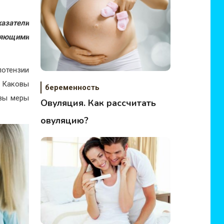
казатели
ляющими
потензии
 Каковы
беременность
овы меры
Овуляция. Как рассчитать
овуляцию?