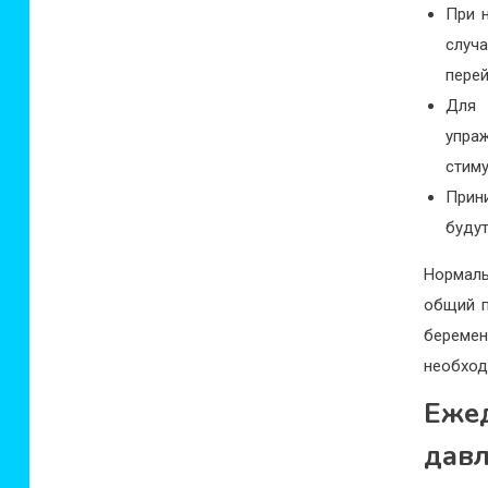
При 
случ
перей
Для 
упра
стиму
Прин
буду
Нормал
общий п
береме
необход
Еже
дав