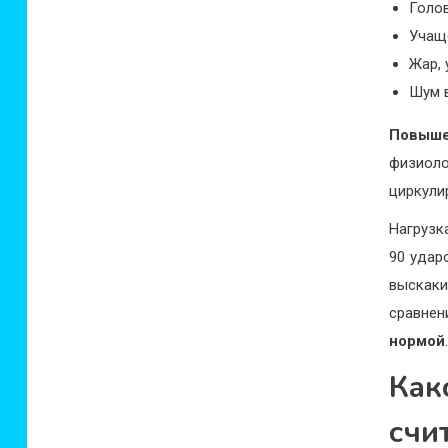
Голов
Учащ
Жар, 
Шум в
Повыше
физиол
циркулир
Нагрузк
90 удар
выскаки
сравне
нормой
Как
счи