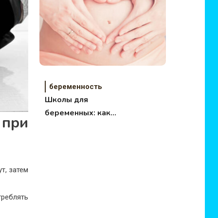
беременность
Школы для
беременных: как
при
выбрать?
т, затем
реблять