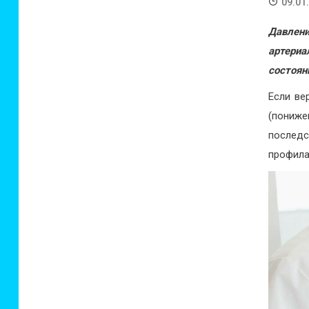
09.01
Давлени
артери
состоян
Если ве
(пониж
последс
профила