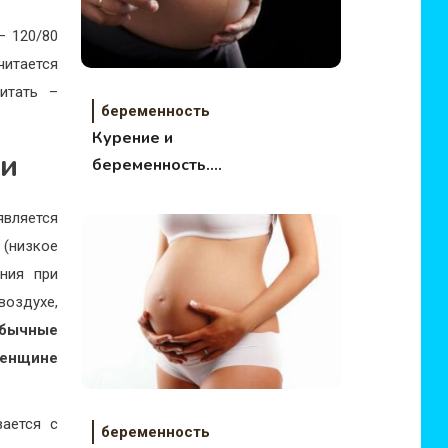
– 120/80
читается
итать –
беременность
Курение и
ти
беременность.
Опасности для
малыша.
ляется
(низкое
ения при
воздухе,
бычные
енщине
вается с
беременность