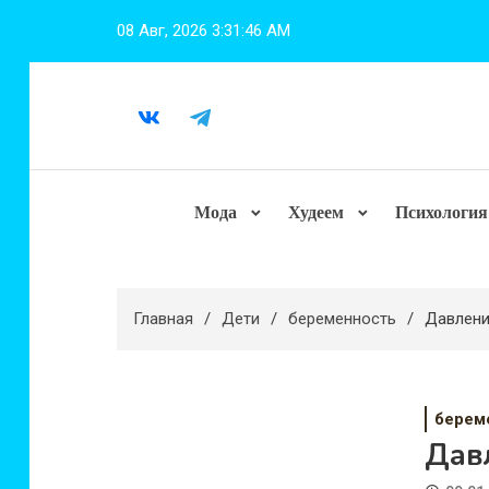
Перейти
08 Авг, 2026
3:31:48 AM
к
содержимому
Мода
Худеем
Психология
Главная
Дети
беременность
Давлени
берем
Давл