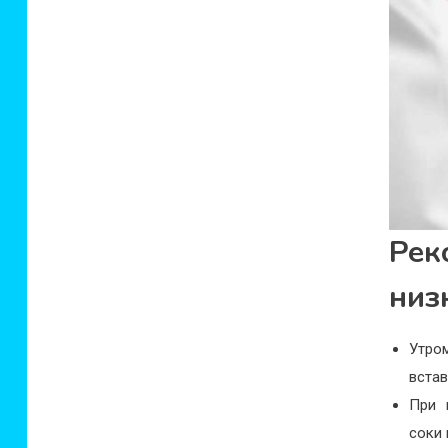
Ре
низ
Утром
встав
При 
соки