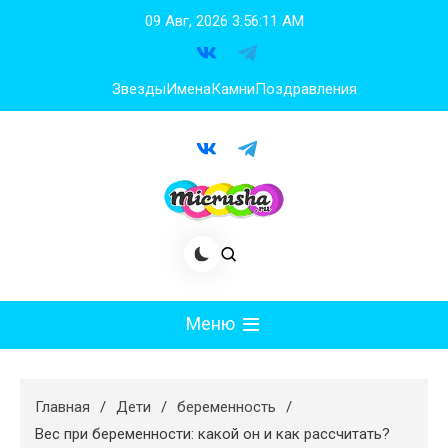
Перейти
09 Авг, 2026
3:56:12 AM
к
содержимому
Звезды
Имена
Камни
Поздравления
Меню
Мода
Главная
Дети
беременность
Худеем
Вес при беременности: какой он и как рассчитать?