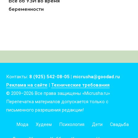
Все об УЗИ во время
беременности
Контакты:
8 (925) 542-08-05 | micrusha@goodad.ru
Реклама на сайте
|
Технические требования
© 2009–2026 Все права защищены «Micrusha.ru»
Перепечатка материалов допускается только с
письменного разрешения редакции!
Мода
Худеем
Психология
Дети
Свадьба