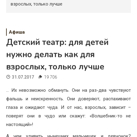
Психология
взрослых, только лучше
Дети
Свадьба
Афиша
Детский театр: для детей
Дом
нужно делать как для
Жизнь
взрослых, только лучше
Хобби
31.07.2017
19 706
Красота
… Их невозможно обмануть. Они на раз-два чувствуют
Недвижимость
фальшь и неискренность. Они доверяют, распахивают
глаза и ожидают чуда. И от нас, взрослых, зависит –
поверят они в чудо или скажут: «Волшебник-то не
настоящий»!
А чем удивить нынешних мальчишек и девчонок?