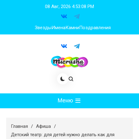
Перейти
08 Авг, 2026
4:53:08 PM
к
содержимому
Звезды
Имена
Камни
Поздравления
Меню
Мода
Главная
Афиша
Худеем
Детский театр: для детей нужно делать как для