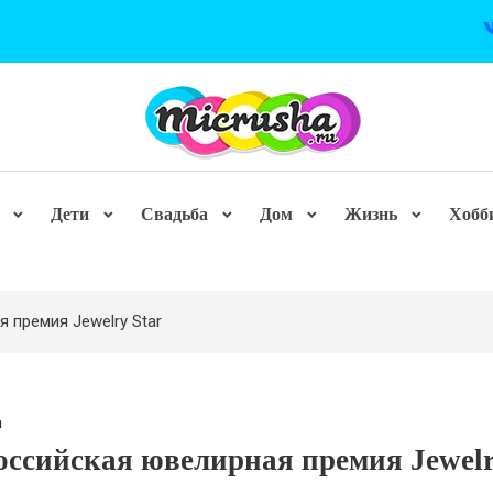
Дети
Свадьба
Дом
Жизнь
Хобб
 премия Jewelry Star
а
оссийская ювелирная премия Jewel