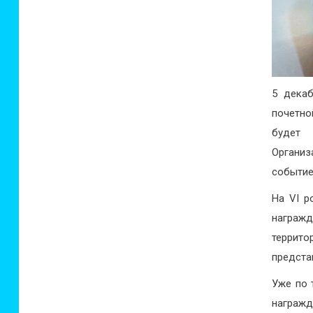
5 дека
почетной
будет 
Органи
событие
На VI р
награж
террито
предста
Уже по 
награж