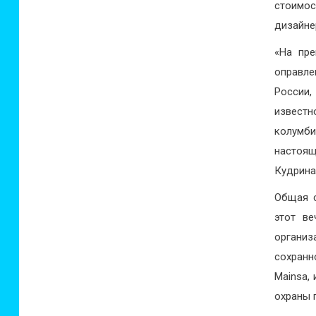
стоимос
дизайне
«На пре
оправл
России,
известн
колумб
настоя
Кудрина
Общая с
этот ве
органи
сохранн
Mainsa,
охраны 