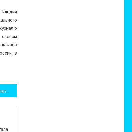
 Гильдия
ального
журнал о
о словам
 активно
оссии, в
План подготовки к Новому Году от Микруши
тала