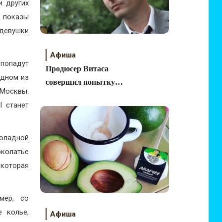
и других
т показы
девушки
Афиша
 попадут
Продюсер Витаса
одном из
совершил попытку
 Москвы.
суицида
l станет
коладной
колатье
 которая
мер, со
 колье,
Афиша