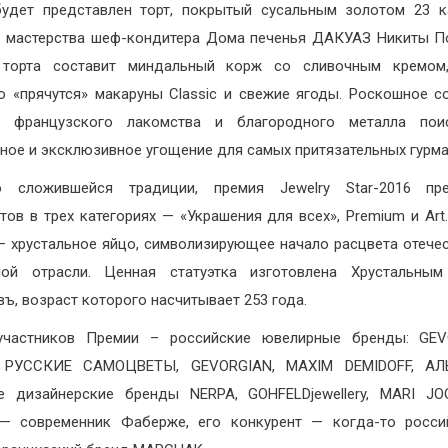
удет представлен торт, покрытый сусальным золотом 23 
 мастерства шеф-кондитера Дома печенья ДАКУАЗ Никиты П
 торта составит миндальный корж со сливочным кремом,
о «прячутся» макаруны Classic и свежие ягоды. Роскошное с
о французского лакомства и благородного металла пои
ное и эксклюзивное угощение для самых притязательных гурма
 сложившейся традиции, премия Jewelry Star-2016 пре
тов в трех категориях — «Украшения для всех», Premium и Аrt
– хрустальное яйцо, символизирующее начало расцвета отече
ной отрасли. Ценная статуэтка изготовлена Хрустальны
въ, возраст которого насчитывает 253 года.
участников Премии – российские ювелирные бренды: GEV
 РУССКИЕ САМОЦВЕТЫ, GEVORGIAN, MAXIM DEMIDOFF, АЛ
 дизайнерские бренды NERPA, GOHFELDjewellery, MARI JO
— современник Фаберже, его конкурент — когда-то росси