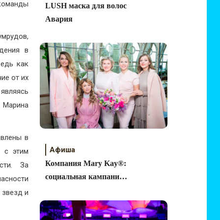
 команды
LUSH маска для волос
Авария
умрудов,
дения в
Ведь как
ие от их
являясь
 Марина
авлены в
Афиша
и с этим
Компания Mary Kay®:
сти. За
социальная кампания
пасности
«Я горжусь своей
 звезд и
подругой».