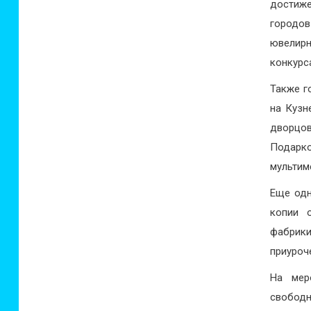
достиже
городов
ювелир
конкурс
Также г
на Кузн
дворцов
Подарко
мультим
Еще одн
копии 
фабрики
приуроч
На мер
свобод