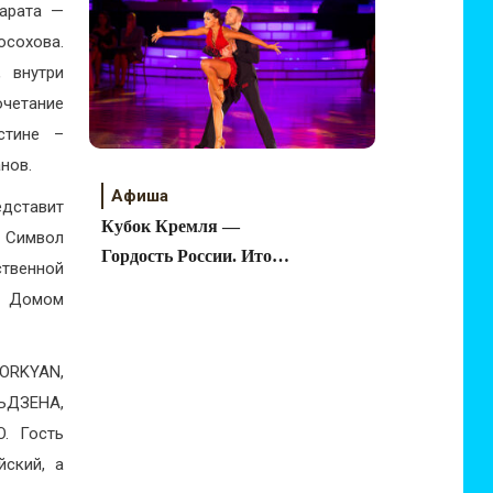
карата —
осохова.
 внутри
очетание
стине –
нов.
Афиша
дставит
Кубок Кремля —
. Символ
Гордость России. Итоги
ственной
22 октября 2022
м Домом
ORKYAN,
ЬДЗЕНА,
O. Гость
йский, а