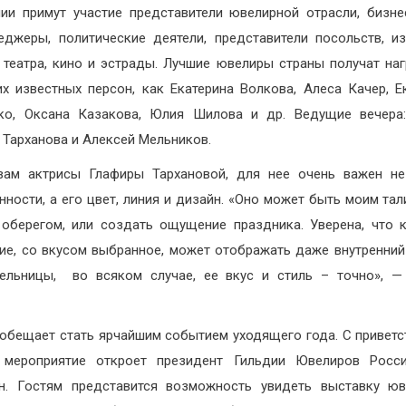
ии примут участие представители ювелирной отрасли, бизне
еджеры, политические деятели, представители посольств, и
 театра, кино и эстрады. Лучшие ювелиры страны получат на
их известных персон, как Екатерина Волкова, Алеса Качер, Е
ко, Оксана Казакова, Юлия Шилова и др. Ведущие вечера
 Тарханова и Алексей Мельников.
вам актрисы Глафиры Тархановой, для нее очень важен не
нности, а его цвет, линия и дизайн. «Оно может быть моим та
оберегом, или создать ощущение праздника. Уверена, что 
ие, со вкусом выбранное, может отображать даже внутренний
ельницы, во всяком случае, ее вкус и стиль – точно», —
обещает стать ярчайшим событием уходящего года. С привет
 мероприятие откроет президент Гильдии Ювелиров Росси
н. Гостям представится возможность увидеть выставку ю