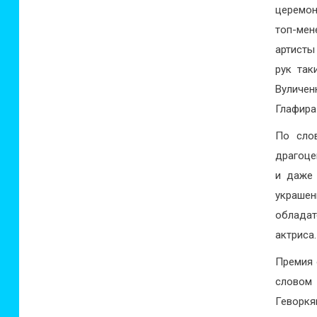
церемон
топ-мен
артисты
рук так
Вуличен
Глафира
По сло
драгоце
и даже 
украшен
обладат
актриса.
Премия 
словом
Геворкя