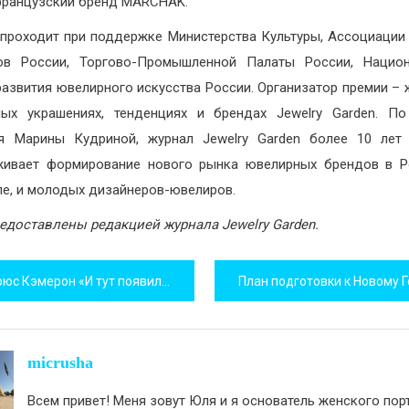
французский бренд MARCHAK.
проходит при поддержке Министерства Культуры, Ассоциации
ов России, Торгово-Промышленной Палаты России, Национ
азвития ювелирного искусства России. Организатор премии – 
ых украшениях, тенденциях и брендах Jewelry Garden. П
я Марины Кудриной, журнал Jewelry Garden более 10 лет
ивает формирование нового рынка ювелирных брендов в Р
ле, и молодых дизайнеров-ювелиров.
едоставлены редакцией журнала Jewelry Garden.
игация
юс Кэмерон «И тут появилась Люси»
исям
micrusha
Всем привет! Меня зовут Юля и я основатель женского пор