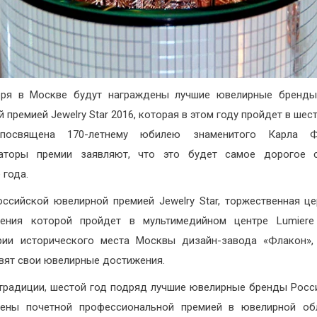
бря в Москве будут награждены лучшие ювелирные бренды
 премией Jewelry Star 2016, которая в этом году пройдет в шес
посвящена 170-летнему юбилею знаменитого Карла Ф
заторы премии заявляют, что это будет самое дорогое с
 года.
оссийской ювелирной премией Jewelry Star, торжественная ц
дения которой пройдет в мультимедийном центре Lumiere 
рии исторического места Москвы дизайн-завода «Флакон»
вят свои ювелирные достижения.
традиции, шестой год подряд лучшие ювелирные бренды Росс
дены почетной профессиональной премией в ювелирной обл