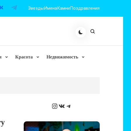
Звезды
Имена
Камни
Поздравления
и
Красота
Недвижимость
Instagram
ВКонтакте
Telegram
ry