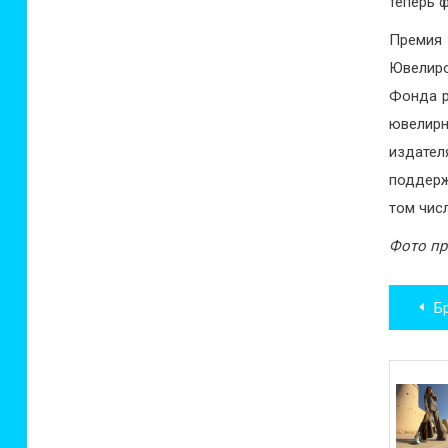
теперь 
Премия 
Ювелир
Фонда р
ювелирн
издател
поддерж
том чис
Фото пр
Нав
Бр
по
зап