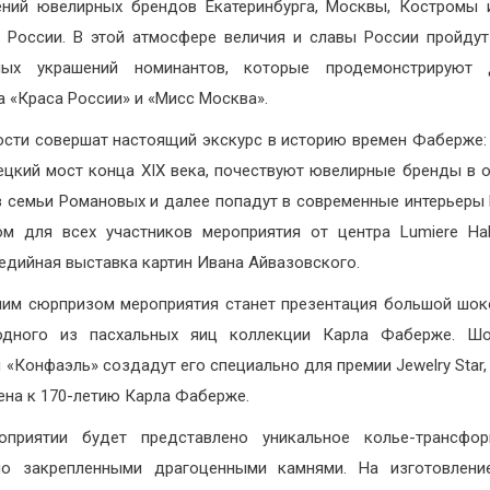
ний ювелирных брендов Екатеринбурга, Москвы, Костромы 
 России. В этой атмосфере величия и славы России пройду
ных украшений номинантов, которые продемонстрируют 
а «Краса России» и «Мисс Москва».
ости совершат настоящий экскурс в историю времен Фаберже:
ецкий мост конца XIX века, почествуют ювелирные бренды в 
 семьи Романовых и далее попадут в современные интерьеры
м для всех участников мероприятия от центра Lumiere Hal
едийная выставка картин Ивана Айвазовского.
им сюрпризом мероприятия станет презентация большой шо
одного из пасхальных яиц коллекции Карла Фаберже. Шо
 «Конфаэль» создадут его специально для премии Jewelry Star,
ена к 170-летию Карла Фаберже.
оприятии будет представлено уникальное колье-трансфор
но закрепленными драгоценными камнями. На изготовление