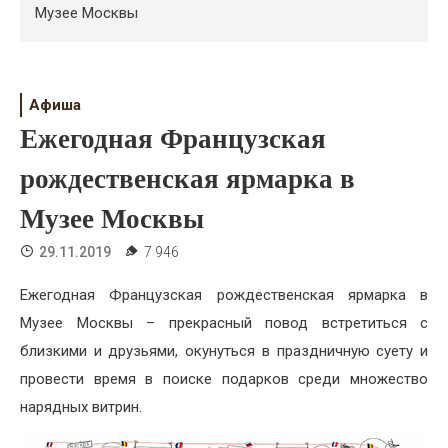
Психология
Музее Москвы
Дети
Свадьба
Афиша
Ежегодная Французская
Дом
рождественская ярмарка в
Жизнь
Музее Москвы
Хобби
29.11.2019
7 946
Красота
Ежегодная Французская рождественская ярмарка в
Недвижимость
Музее Москвы – прекрасный повод встретиться с
близкими и друзьями, окунуться в праздничную суету и
провести время в поиске подарков среди множество
нарядных витрин.