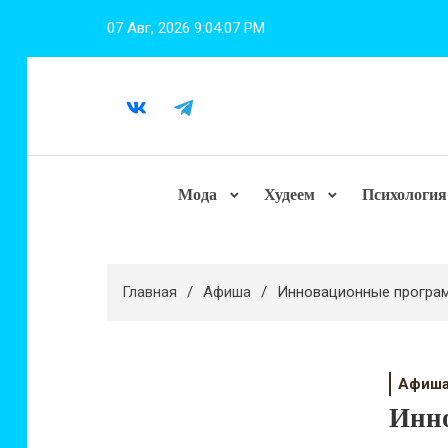
Перейти
07 Авг, 2026
9:04:08 PM
к
содержимому
Мода
Худеем
Психология
Главная
Афиша
Инновационные програм
Афиш
Инно