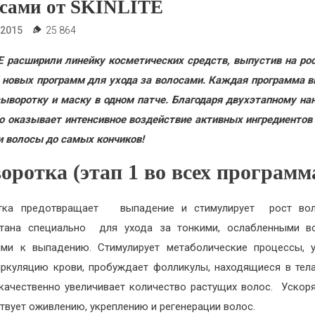
сами от SKINLITE
.2015
25 864
E расширили линейку косметических средств, выпустив на ро
 новых программ для ухода за волосами. Каждая программа 
сыворотку и маску в одном патче. Благодаря двухэтапному на
о оказывает интенсивное воздействие активных ингредиентов
и волосы до самых кончиков!
оротка (этап 1 во всех программ
тка предотвращает выпадение и стимулирует рост вол
отана специально для ухода за тонкими, ослабленными во
ми к выпадению. Стимулирует метаболические процессы, 
ркуляцию крови, пробуждает фолликулы, находящиеся в тел
 качественно увеличивает количество растущих волос. Ускоря
твует оживлению, укреплению и регенерации волос.