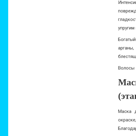
Интенс
поврежд
гладкос
упругим
Богатый
арганы
блестящ
Волосы 
Мас
(эта
Маска д
окраске
Благода