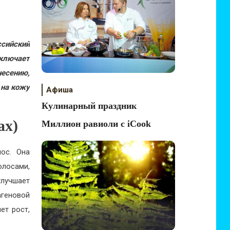
ссийский
включает
несению,
 на кожу
Афиша
Кулинарный праздник
ах)
Миллион равиоли с iCook
ос. Она
лосами,
улучшает
агеновой
ет рост,