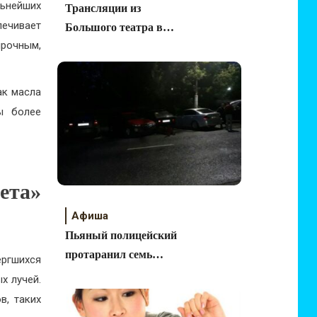
ьнейших
Трансляции из
печивает
Большого театра в
прочным,
ТРК VEGAS Кунцево
ак масла
ы более
ета»
Афиша
Пьяный полицейский
протаранил семь
ергшихся
машин!
х лучей.
в, таких