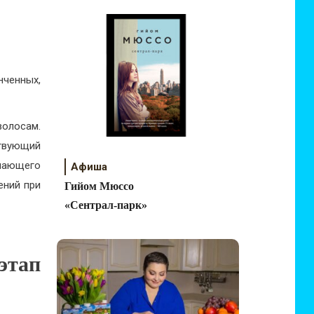
нченных,
олосам.
твующий
ечающего
Афиша
ений при
Гийом Мюссо
«Сентрал-парк»
этап