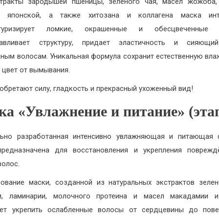
тракты зародышей пшеницы, зеленого чая, масел жожоба,
и японской, а также хитозана и коллагена маска инт
ктуризирует ломкие, окрашенные и обесцвеченные 
навливает структуру, придает эластичность и сияющи
ным волосам. Уникальная формула сохранит естественную вла
 цвет от вымывания.
обретают силу, гладкость и прекрасный ухоженный вид!
ка «Увлажнение и питание» (этап
льно разработанная интенсивно увлажняющая и питающая 
предназначена для восстановления и укрепления поврежд
волос.
ование маски, созданной из натуральных экстрактов зелен
ки, ламинарии, молочного протеина и масел макадамии и
яет укрепить ослабленные волосы от сердцевины до повер