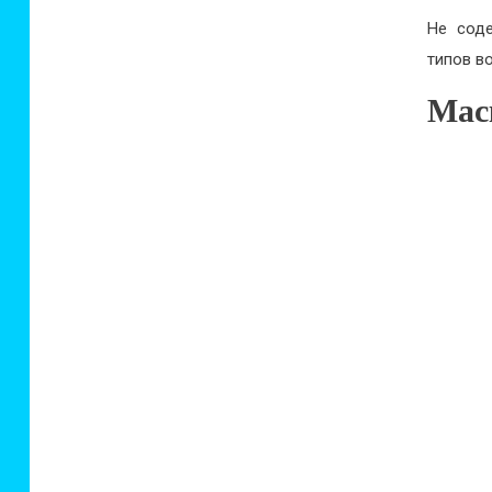
Не соде
типов в
Маск