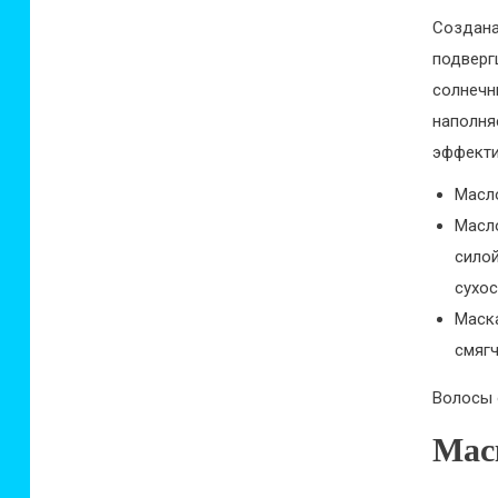
Создан
подверг
солнечн
наполн
эффекти
Масл
Масл
сило
сухос
Маск
смяг
Волосы 
Маск