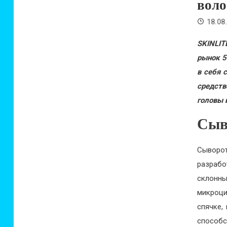
воло
18.08
SKINLIT
рынок 5
в себя 
средств
головы 
Сыв
Сыворо
разраб
склонны
микроци
спячке,
способс