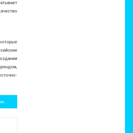
атывает
качество
.
которые
ссийские
оздании
брендом,
осточно-
Моносьюты MOON: одежда из будущего