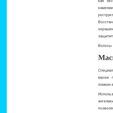
как экс
камели
рестру
Восста
окрашен
защитит
Волосы 
Мас
Специа
маски 
ломких 
Использ
ангели
позвол