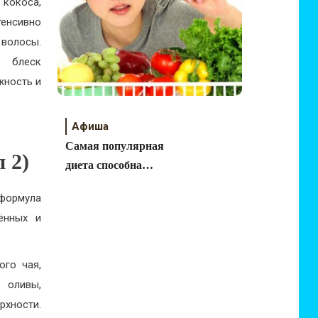
 кокоса,
енсивно
волосы.
й блеск
жность и
Афиша
Самая популярная
 2)
диета способна
сократить жизнь
формула
человека
ённых и
ого чая,
 оливы,
хности.