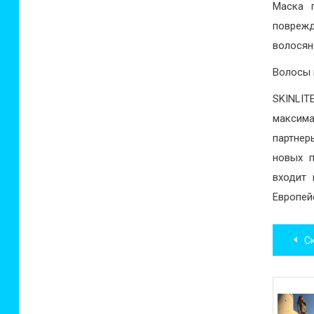
Маска 
поврежд
волосян
Волосы 
SKINLI
максима
партне
новых п
входит 
Европей
Нав
Скр
по
зап