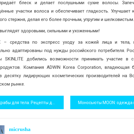
придаёт блеск и делает послушными сухие волосы. Запеч
ённые участки волоса и обеспечивает гладкость. Улучшает 
ого стержня, делая его более прочным, упругим и шелковистым
выглядят здоровыми, сильными и ухоженными!
TE – средства по экспресс уходу за кожей лица и тела, 
льно адаптированы под нужды российского потребителя. Ро
ры SKINLITE добились возможности принимать участие в с
родуктов. Компания ADWIN Korea Corporation, владеющая 
в десятку лидирующих косметических производителей на В
ском рынке.
игация
абы для тела. Рецепты домашних скрабов от целлюлита
исям
micrusha