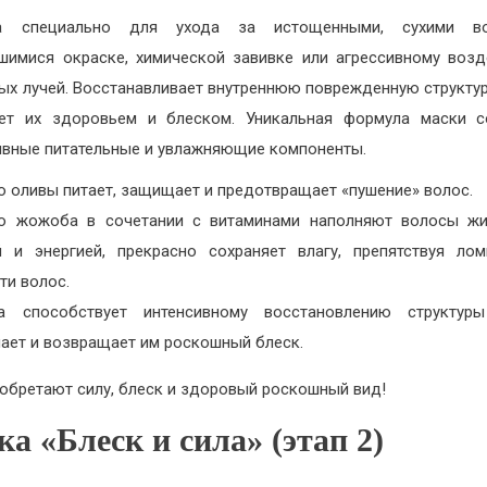
а специально для ухода за истощенными, сухими во
шимися окраске, химической завивке или агрессивному воз
ых лучей. Восстанавливает внутреннюю поврежденную структур
яет их здоровьем и блеском. Уникальная формула маски с
вные питательные и увлажняющие компоненты.
о оливы питает, защищает и предотвращает «пушение» волос.
о жожоба в сочетании с витаминами наполняют волосы жи
й и энергией, прекрасно сохраняет влагу, препятствуя ло
ти волос.
а способствует интенсивному восстановлению структуры
чает и возвращает им роскошный блеск.
обретают силу, блеск и здоровый роскошный вид!
а «Блеск и сила» (этап 2)