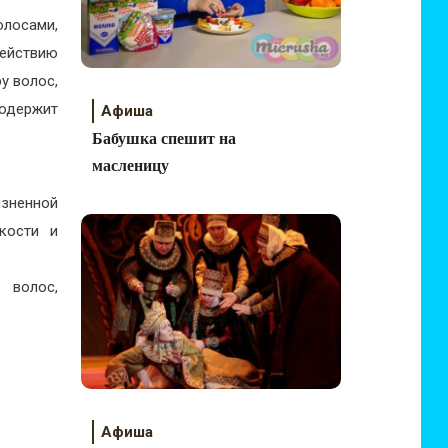
лосами,
действию
у волос,
одержит
Афиша
Бабушка спешит на
масленицу
зненной
мкости и
 волос,
Афиша