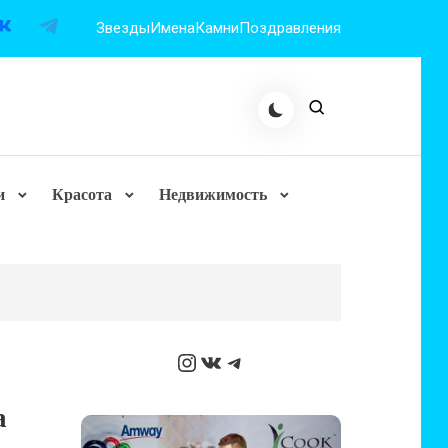
Звезды
Имена
Камни
Поздравления
и
Красота
Недвижимость
Instagram
ВКонтакте
Telegram
а