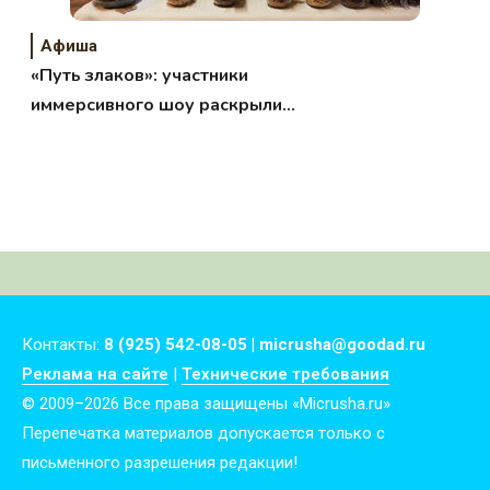
Афиша
«Путь злаков»: участники
иммерсивного шоу раскрыли
секрет производства готовых
завтраков «Нестле»
Контакты:
8 (925) 542-08-05 | micrusha@goodad.ru
Реклама на сайте
|
Технические требования
© 2009–2026 Все права защищены «Micrusha.ru»
Перепечатка материалов допускается только с
письменного разрешения редакции!