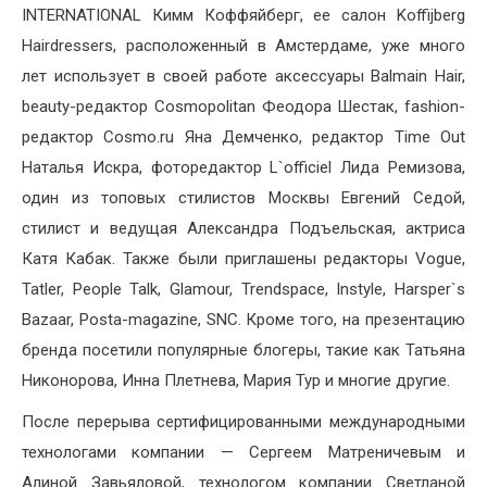
INTERNATIONAL Кимм Коффяйберг, ее салон Koffijberg
Hairdressers, расположенный в Амстердаме, уже много
лет использует в своей работе аксессуары Balmain Hair,
beauty-редактор Cosmopolitan Феодора Шестак, fashion-
редактор Cosmo.ru Яна Демченко, редактор Time Out
Наталья Искра, фоторедактор L`officiel Лида Ремизова,
один из топовых стилистов Москвы Евгений Седой,
стилист и ведущая Александра Подъельская, актриса
Катя Кабак. Также были приглашены редакторы Vogue,
Tatler, People Talk, Glamour, Trendspace, Instyle, Harsper`s
Bazaar, Posta-magazine, SNC. Кроме того, на презентацию
бренда посетили популярные блогеры, такие как Татьяна
Никонорова, Инна Плетнева, Мария Тур и многие другие.
После перерыва сертифицированными международными
технологами компании — Сергеем Матреничевым и
Алиной Завьяловой, технологом компании Светланой