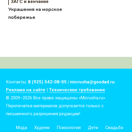
ЗАГС и венчание
Украшения на морское
побережье
Контакты:
8 (925) 542-08-05 | micrusha@goodad.ru
Реклама на сайте
|
Технические требования
© 2009–2026 Все права защищены «Micrusha.ru»
Перепечатка материалов допускается только с
письменного разрешения редакции!
Мода
Худеем
Психология
Дети
Свадьба