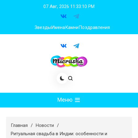
Перейти
07 Авг, 2026
11:33:11 PM
к
содержимому
Звезды
Имена
Камни
Поздравления
Меню
Мода
Главная
Новости
Худеем
Ритуальная свадьба в Индии: особенности и