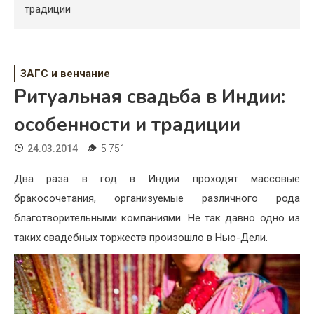
Психология
традиции
Дети
Свадьба
ЗАГС и венчание
Ритуальная свадьба в Индии:
Дом
особенности и традиции
Жизнь
24.03.2014
5 751
Хобби
Два раза в год в Индии проходят массовые
Красота
бракосочетания, организуемые различного рода
Недвижимость
благотворительными компаниями. Не так давно одно из
таких свадебных торжеств произошло в Нью-Дели.