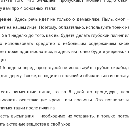
 из-за того, что женщины пропускают момент подготовки.
у вам про 4 основных этапа:
ение.
Здесь речь идет не только о демакияже. Пыль, смог –
ет на нашем лице. Поэтому, обязательно, используйте тоник н
. За 1 неделю до того, как вы будете делать глубокий пилинг и
о использовать средство с небольшим содержанием кис
ет коже адаптироваться, и здесь вы точно будете уверены, ч
дет.
-1,5 недели перед процедурой не используйте грубые скрабы,
дят дерму. Также, не ходите в солярий и обязательно использу
.
 есть пигментные пятна, то за 8 дней до процедуры, нео
льзовать осветляющие кремы или лосьоны. Это позволит и
пигментации после пилинга.
 есть высыпания – необходимо их устранить, и только пото
ть активные вещества в свой уход.