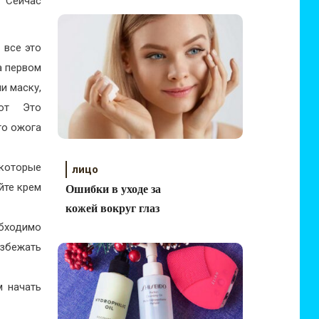
 Сейчас
 все это
а первом
ли маску,
лот Это
то ожога
 которые
лицо
йте крем
Ошибки в уходе за
кожей вокруг глаз
бходимо
збежать
м начать