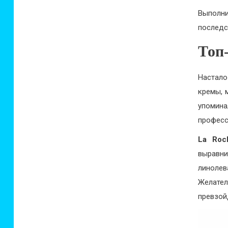
Выполни
последс
Топ
Настал
кремы, 
упомина
професс
La
Roc
выравни
линолев
Желател
превзой