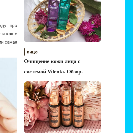
еду про
 и как с
ми самая
лицо
Очищение кожи лица с
системой Vilenta. Обзор.