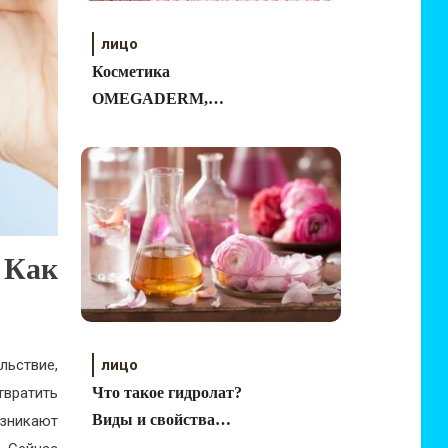
лицо
Косметика
OMEGADERM,
отзывы
Как
льствие,
лицо
вратить
Что такое гидролат?
Виды и свойства
озникают
гидролатов.