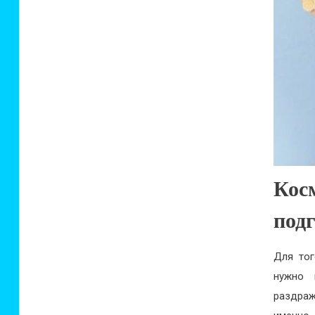
Ко
под
Для тог
нужно 
раздраж