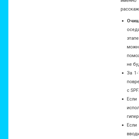
именно
расскаж
Очищ
оседа
этапе
можн
помож
не бу
За 1
повре
с SPF
Если
испо
гипер
Если
вводи