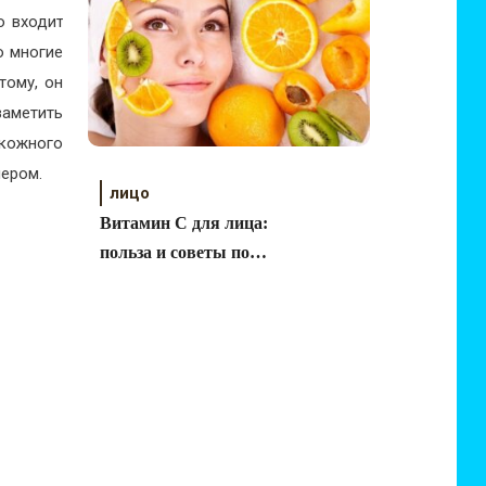
о входит
о многие
тому, он
заметить
 кожного
чером.
лицо
Витамин С для лица:
польза и советы по
применению