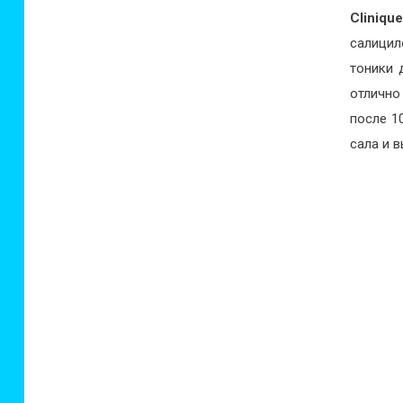
Cliniqu
салицил
тоники 
отлично
после 1
сала и 