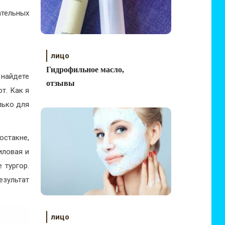
ательных
лицо
Гидрофильное масло,
найдете
отзывы
т. Как я
лько для
остакне,
иловая и
 тургор.
езультат
лицо