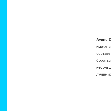
Avene
C
имеют л
состав
боротьс
небольш
лучше и