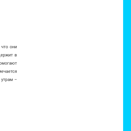
 что они
держит в
омогают
мечается
 утрам –