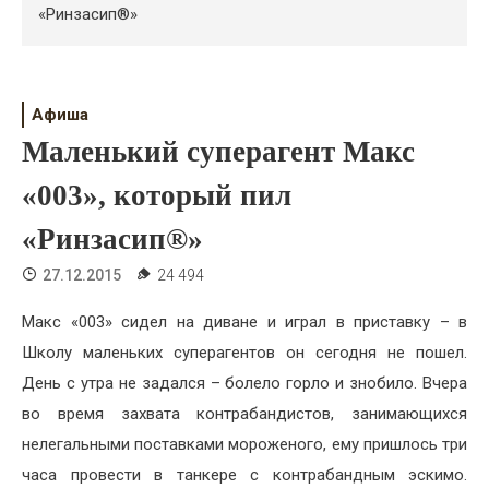
Психология
«Ринзасип®»
Дети
Свадьба
Афиша
Маленький суперагент Макс
Дом
«003», который пил
Жизнь
«Ринзасип®»
Хобби
27.12.2015
24 494
Красота
Макс «003» сидел на диване и играл в приставку – в
Недвижимость
Школу маленьких суперагентов он сегодня не пошел.
День с утра не задался – болело горло и знобило. Вчера
во время захвата контрабандистов, занимающихся
нелегальными поставками мороженого, ему пришлось три
часа провести в танкере с контрабандным эскимо.