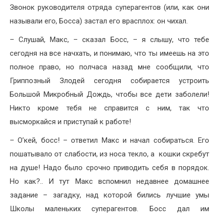
Звонок руководителя отряда суперагентов (или, как они
называли его, Босса) застал его врасплох: он чихал.
– Слушай, Макс, – сказал Босс, – я слышу, что тебе
сегодня на все начхать, и понимаю, что ты имеешь на это
полное право, но полчаса назад мне сообщили, что
Гриппозный Злодей сегодня собирается устроить
Большой Микробный Дождь, чтобы все дети заболели!
Никто кроме тебя не справится с ним, так что
высморкайся и приступай к работе!
– О’кей, босс! – ответил Макс и начал собираться. Его
пошатывало от слабости, из носа текло, а кошки скребут
на душе! Надо было срочно приводить себя в порядок.
Но как?.. И тут Макс вспомнил недавнее домашнее
задание – загадку, над которой бились лучшие умы
Школы маленьких суперагентов. Босс дал им