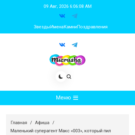
Перейти
09 Авг, 2026
6:06:09 AM
к
содержимому
Звезды
Имена
Камни
Поздравления
Меню
Мода
Главная
Афиша
Худеем
Маленький суперагент Макс «003», который пил